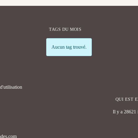
TAGS DU MOIS
Info
Aucun tag trouvé.
'utilisation
QUI EST 
Il y a 28621
endes.com