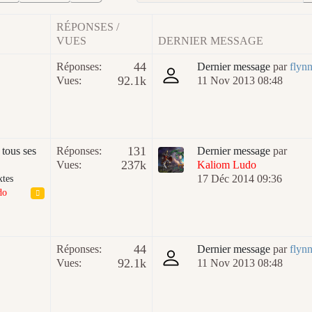
RÉPONSES /
VUES
DERNIER MESSAGE
44
Réponses:
Dernier message
par
flyn
92.1k
Vues:
11 Nov 2013 08:48
131
 tous ses
Réponses:
Dernier message
par
237k
Vues:
Kaliom Ludo
17 Déc 2014 09:36
xtes
do
44
Réponses:
Dernier message
par
flyn
92.1k
Vues:
11 Nov 2013 08:48