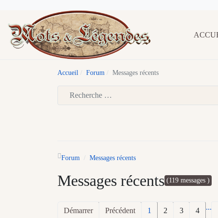
ACCU
Accueil
Forum
Messages récents
Type 2 or more characters for results.
Forum
Messages récents
Messages récents
(119 messages )
...
Démarrer
Précédent
1
2
3
4