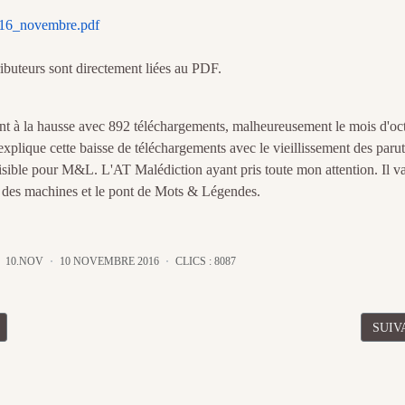
016_novembre.pdf
ributeurs sont directement liées au PDF.
ant à la hausse avec 892 téléchargements, malheureusement le mois d'oc
xplique cette baisse de téléchargements avec le vieillissement des paru
visible pour M&L. L'AT Malédiction ayant pris toute mon attention. Il v
le des machines et le pont de Mots & Légendes.
10.NOV
10 NOVEMBRE 2016
CLICS : 8087
CÉDENT : SOMMAIRE DE LA FUTURE ANTHOLOGIE MALÉDICTION
ARTI
SUIV