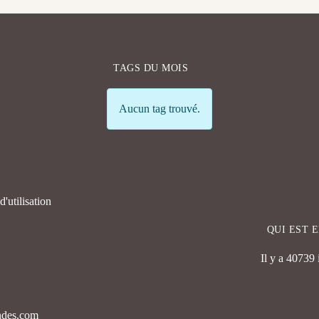
TAGS DU MOIS
Info
Aucun tag trouvé.
'utilisation
QUI EST 
Il y a 40739
endes.com