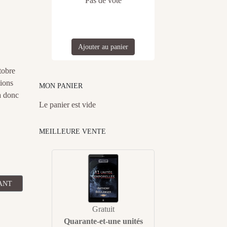
Pas de vote
Ajouter au panier
tobre
tions
MON PANIER
a donc
Le panier est vide
MEILLEURE VENTE
CLE SUIVANT : BILAN DES TÉLÉCHARGEMENTS GRATUITS PÉRIODE
ANT
Gratuit
Quarante-et-une unités