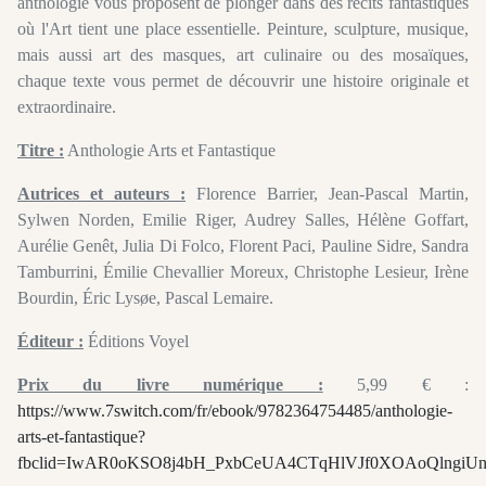
anthologie vous proposent de plonger dans des récits fantastiques
où l'Art tient une place essentielle. Peinture, sculpture, musique,
mais aussi art des masques, art culinaire ou des mosaïques,
chaque texte vous permet de découvrir une histoire originale et
extraordinaire.
Titre :
Anthologie Arts et Fantastique
Autrices et auteurs :
Florence Barrier, Jean-Pascal Martin,
Sylwen Norden, Emilie Riger, Audrey Salles, Hélène Goffart,
Aurélie Genêt, Julia Di Folco, Florent Paci, Pauline Sidre, Sandra
Tamburrini, Émilie Chevallier Moreux, Christophe Lesieur, Irène
Bourdin, Éric Lysøe, Pascal Lemaire.
Éditeur :
Éditions Voyel
Prix du livre numérique :
5,99 € :
https://www.7switch.com/fr/ebook/9782364754485/anthologie-
arts-et-fantastique?
fbclid=IwAR0oKSO8j4bH_PxbCeUA4CTqHlVJf0XOAoQlngiUn