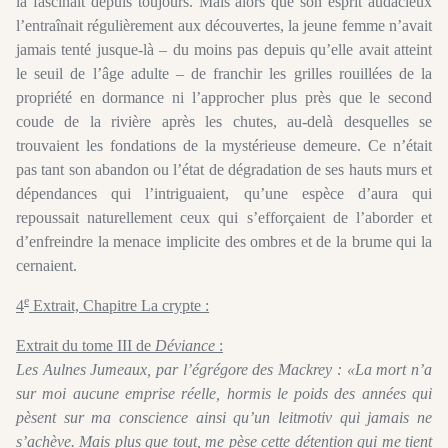
la fascinait depuis toujours. Mais alors que son esprit audacieux
l’entraînait régulièrement aux découvertes, la jeune femme n’avait
jamais tenté jusque-là – du moins pas depuis qu’elle avait atteint
le seuil de l’âge adulte – de franchir les grilles rouillées de la
propriété en dormance ni l’approcher plus près que le second
coude de la rivière après les chutes, au-delà desquelles se
trouvaient les fondations de la mystérieuse demeure. Ce n’était
pas tant son abandon ou l’état de dégradation de ses hauts murs et
dépendances qui l’intriguaient, qu’une espèce d’aura qui
repoussait naturellement ceux qui s’efforçaient de l’aborder et
d’enfreindre la menace implicite des ombres et de la brume qui la
cernaient.
e
4
Extrait, Chapitre La crypte :
Extrait du tome III de
Déviance
:
Les Aulnes Jumeaux, par l’égrégore des Mackrey : «La mort n’a
sur moi aucune emprise réelle, hormis le poids des années qui
pèsent sur ma conscience ainsi qu’un leitmotiv qui jamais ne
s’achève. Mais plus que tout, me pèse cette détention qui me tient