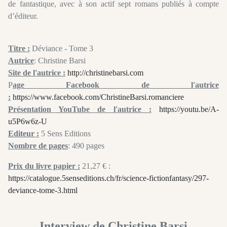
de fantastique, avec à son actif sept romans publiés à compte
d’éditeur.
Titre :
Déviance - Tome 3
Autrice
: Christine Barsi
Site de l'autrice :
http://christinebarsi.com
P
age Facebook de l'autrice
:
https://www.facebook.com/ChristineBarsi.romanciere
Présentation YouTube de l'autrice :
https://youtu.be/A-
u5P6w6z-U
Editeur :
5 Sens Editions
Nombre de pages
: 490 pages
Prix du livre papier :
21,27 € :
https://catalogue.5senseditions.ch/fr/science-fictionfantasy/297-
deviance-tome-3.html
Interview de Christine Barsi