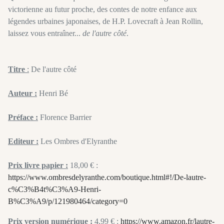
victorienne au futur proche, des contes de notre enfance aux
légendes urbaines japonaises, de H.P. Lovecraft à Jean Rollin,
laissez vous entraîner...
de l'autre côté
.
Titre
:
De l'autre côté
Auteur :
Henri Bé
Préface :
Florence Barrier
Editeur :
Les Ombres d'Elyranthe
Prix livre papier :
18,00 € :
https://www.ombresdelyranthe.com/boutique.html#!/De-lautre-
c%C3%B4t%C3%A9-Henri-
B%C3%A9/p/121980464/category=0
Prix version numérique :
4,99 € :
https://www.amazon.fr/lautre-