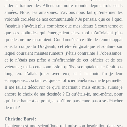
aider à traquer des Aliens sur notre monde depuis trois cents
années. Nous, les amazones, n’avions-nous fait qu’entériner les
volontés croisées de nos communautés ? Je pensais, que ce à quoi
j’aspirais s’avérait plus complexe que mes idéaux à court terme et
que ces aptitudes qui émergeaient chez moi m’affolaient plus
qu’elles ne me rassuraient. Condamnée à ce rôle de femme-appât
sous la coupe du Dragaãnh, cet être énigmatique et solitaire sur
lequel couraient maintes rumeurs, j’étais contrainte à l’obéissance,
et je n’étais pas prête à m’affranchir de cet officier et de ses
vétérans ; mais cette soumission qu’ils escomptaient ne ferait pas
long feu. J’allais jouer avec eux, et à la toute fin je leur
échapperais… si tant est que cet officier ténébreux me le permette.
Il me fallait découvrir ce qu’il incarnait ; mais ensuite, aurais-je
encore le choix de ma destinée ? Et qu’étais-je, moi-même, pour
qu’il me hante à ce point, et qu’il ne parvienne pas à se détacher
de moi ?
Christine Barsi :
L’auteure est une scientifique qui puise son inspiration dans ses