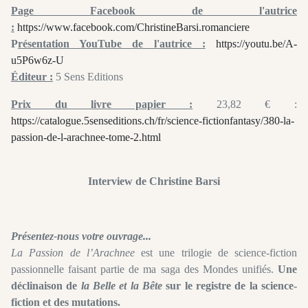
Page Facebook de l'autrice
:
https://www.facebook.com/ChristineBarsi.romanciere
P
résentation YouTube de l'autrice :
https://youtu.be/A-
u5P6w6z-U
Éditeur :
5 Sens Editions
Prix du livre papier :
23,82 € :
https://catalogue.5senseditions.ch/fr/science-fictionfantasy/380-la-
passion-de-l-arachnee-tome-2.html
Interview de Christine Barsi
Présentez-nous votre ouvrage...
La Passion de l’Arachnee
est une trilogie de science-fiction
passionnelle faisant partie de ma saga des Mondes unifiés.
Une
déclinaison de
la Belle et la Bête
sur le registre de la science-
fiction et des mutations.