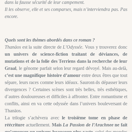
dans la fausse sécurité de leur campement.
Il les observe, elle et ses comparses, mais n’interviendra pas. Pas
encore.
Quels sont les thèmes abordés dans ce roman ?
Thanäos
est la suite directe de
L’Odyssée
. Vous y trouverez donc
un univers de science-fiction traitant de déviances, de
mutations et de la folie des Terriens dans la recherche de leur
Graal
, le génome parfait selon leur regard dévoyé. Mais au-delà,
c’est une magnifique histoire d’amour
entre deux êtres que tout
sépare, leurs races comme leurs idéaux. Sauront-ils dépasser leurs
divergences ? Certaines scènes sont très belles, très esthétiques,
d’autres douloureuses et difficiles à affronter. Entre romantisme et
conflits, ainsi en va cette odyssée dans l’univers bouleversant de
Thanäos.
La trilogie s’achèvera avec
le troisième tome en phase de
réécriture
actuellement.
Mais
La Passion de l’Arachnee
ne fait
qu’amorcer un univers beaucoup plus vaste
, celui des mondes