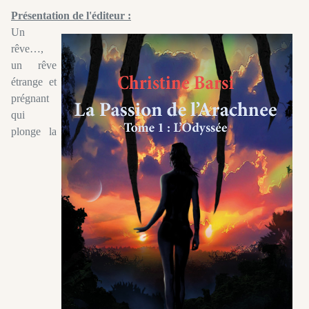
Présentation de l'éditeur :
Un
rêve…,
un rêve
étrange et
prégnant
qui
plonge la