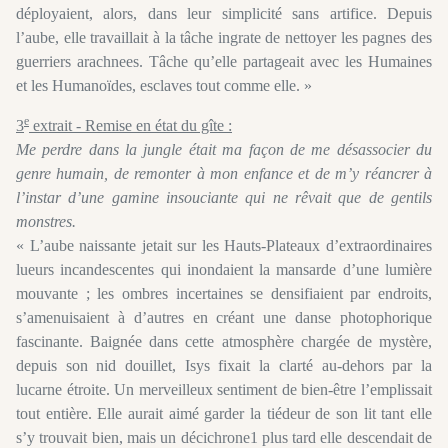
déployaient, alors, dans leur simplicité sans artifice. Depuis
l’aube, elle travaillait à la tâche ingrate de nettoyer les pagnes des
guerriers arachnees. Tâche qu’elle partageait avec les Humaines
et les Humanoïdes, esclaves tout comme elle. »
e
3
extrait - Remise en état du gîte :
Me perdre dans la jungle était ma façon de me désassocier du
genre humain, de remonter à mon enfance et de m’y réancrer à
l’instar d’une gamine insouciante qui ne rêvait que de gentils
monstres.
« L’aube naissante jetait sur les Hauts-Plateaux d’extraordinaires
lueurs incandescentes qui inondaient la mansarde d’une lumière
mouvante ; les ombres incertaines se densifiaient par endroits,
s’amenuisaient à d’autres en créant une danse photophorique
fascinante. Baignée dans cette atmosphère chargée de mystère,
depuis son nid douillet, Isys fixait la clarté au-dehors par la
lucarne étroite. Un merveilleux sentiment de bien-être l’emplissait
tout entière. Elle aurait aimé garder la tiédeur de son lit tant elle
s’y trouvait bien, mais un décichrone1 plus tard elle descendait de