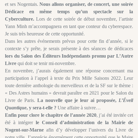
et ses Nogentais.
Nous allons organiser, de concert, une soirée
Dédicace en même temps qu’un spectacle sur la
Cyberculture.
Lors de cette soirée de début novembre, l’artiste
Yann Minh m’accompagnera en tant que conteur du cyberespace.
Je suis très heureuse de cette opportunité.
Dans les autres événements prévus pour cette fin d’année, si le
contexte s’y prête, je serais présente à des séances de dédicaces
lors du Salon des Éditeurs Indépendants promu par L’Autre
Livre
qui doit se tenir mi-novembre.
En novembre, j’aurais également une réponse concernant ma
participation à l’appel à texte du Prix Mille Saisons 2022. Leur
toute dernière anthologie du merveilleux et de la SF sur le thème :
« Des Astres humains » devrait paraître en 2021 pour le Salon du
Livre de Paris.
La nouvelle que je leur ai proposée,
L’Éveil
Quantique
, y sera-t-elle ?
Une affaire à suivre…
Enfin pour clore le chapitre de l’année 2020
, j’ai été invitée cet
été à intégrer
le Conseil d’administration de la Mairie de
Nogent-sur-Marne
afin d’y développer l’univers du Livre de
notre ville. J’apprécie énormément cette opportunité que le Maire