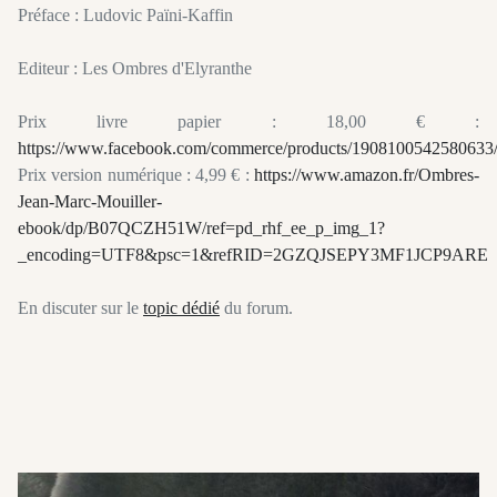
Préface : Ludovic Païni-Kaffin
Editeur : Les Ombres d'Elyranthe
Prix livre papier : 18,00 € :
https://www.facebook.com/commerce/products/1908100542580633
Prix version numérique : 4,99 € :
https://www.amazon.fr/Ombres-
Jean-Marc-Mouiller-
ebook/dp/B07QCZH51W/ref=pd_rhf_ee_p_img_1?
_encoding=UTF8&psc=1&refRID=2GZQJSEPY3MF1JCP9ARE
En discuter sur le
topic dédié
du forum.