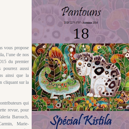
ns vous propose
ila, l’une de nos
2015 du premier
 pourrez aussi
s ainsi que la
n cliquant sur la
ontributeurs qui
ette revue, pour
Valeria Barouch,
Carmin, Marie-