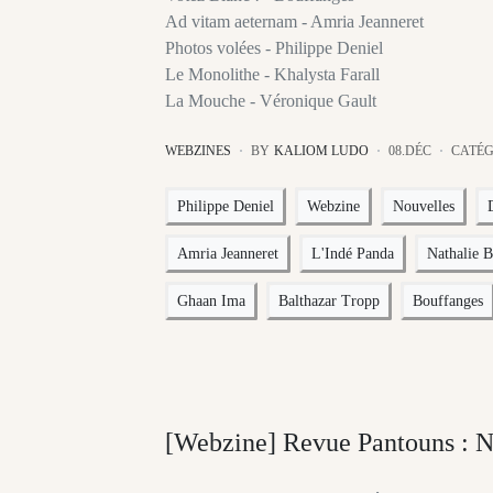
Ad vitam aeternam - Amria Jeanneret
Photos volées - Philippe Deniel
Le Monolithe - Khalysta Farall
La Mouche - Véronique Gault
WEBZINES
BY
KALIOM LUDO
08.DÉC
CATÉG
Philippe Deniel
Webzine
Nouvelles
Amria Jeanneret
L'Indé Panda
Nathalie 
Ghaan Ima
Balthazar Tropp
Bouffanges
[Webzine] Revue Pantouns : 