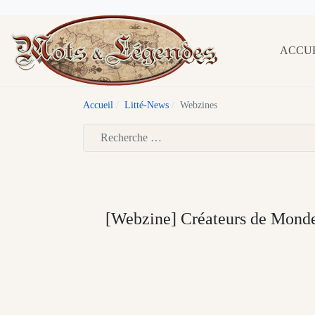
ACCU
Accueil
Litté-News
Webzines
Type 2 or more characters for results.
[Webzine] Créateurs de Mond