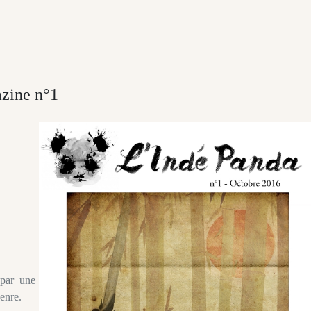
zine n°1
 par une
enre.