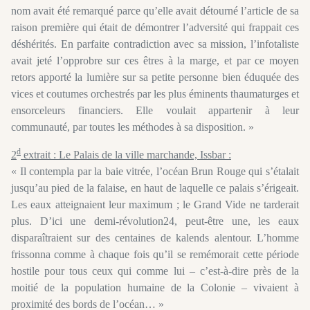
nom avait été remarqué parce qu’elle avait détourné l’article de sa
raison première qui était de démontrer l’adversité qui frappait ces
déshérités. En parfaite contradiction avec sa mission, l’infotaliste
avait jeté l’opprobre sur ces êtres à la marge, et par ce moyen
retors apporté la lumière sur sa petite personne bien éduquée des
vices et coutumes orchestrés par les plus éminents thaumaturges et
ensorceleurs financiers. Elle voulait appartenir à leur
communauté, par toutes les méthodes à sa disposition. »
d
2
extrait : Le Palais de la ville marchande, Issbar :
« Il contempla par la baie vitrée, l’océan Brun Rouge qui s’étalait
jusqu’au pied de la falaise, en haut de laquelle ce palais s’érigeait.
Les eaux atteignaient leur maximum ; le Grand Vide ne tarderait
plus. D’ici une demi-révolution24, peut-être une, les eaux
disparaîtraient sur des centaines de kalends alentour. L’homme
frissonna comme à chaque fois qu’il se remémorait cette période
hostile pour tous ceux qui comme lui – c’est-à-dire près de la
moitié de la population humaine de la Colonie – vivaient à
proximité des bords de l’océan… »