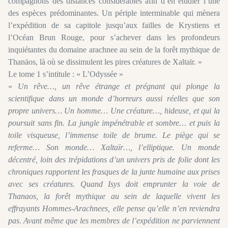
compagnons des distances considérables afin d’en étudier l’une
des espèces prédominantes. Un périple interminable qui mènera
l’expédition de sa capitole jusqu’aux failles de Krystiens et
l’Océan Brun Rouge, pour s’achever dans les profondeurs
inquiétantes du domaine arachnee au sein de la forêt mythique de
Thanäos, là où se dissimulent les pires créatures de Xaltaïr. »
Le tome 1 s’intitule : « L’Odyssée »
«
Un rêve…, un rêve étrange et prégnant qui plonge la
scientifique dans un monde d’horreurs aussi réelles que son
propre univers… Un homme… Une créature…, hideuse, et qui la
poursuit sans fin. La jungle impénétrable et sombre… et puis la
toile visqueuse, l’immense toile de brume. Le piège qui se
referme… Son monde… Xaltaïr…, l’elliptique. Un monde
décentré, loin des trépidations d’un univers pris de folie dont les
chroniques rapportent les frasques de la junte humaine aux prises
avec ses créatures. Quand Isys doit emprunter la voie de
Thanaos, la forêt mythique au sein de laquelle vivent les
effrayants Hommes-Arachnees, elle pense qu’elle n’en reviendra
pas. Avant même que les membres de l’expédition ne parviennent