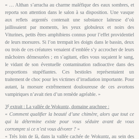
« … Althan s’arracha au charme maléfique des eaux sombres, et
reporta son attention dans le salon à sa disposition. Une vasque
aux reflets argentés contenait une substance laiteuse d’où
jaillissaient par moments, les yeux globuleux et noirs des
Viturines, petits êtres amphibiens connus pour l’effet providentiel
de leurs morsures. Si l’on trempait les doigts dans le bassin, deux
ou trois de ces créatures venaient d’emblée s’y accrocher de leurs
mâchoires démesurées ; en s’agitant, elles vous suçaient le sang,
le vidant de son éventuelle contamination radioactive dans des
proportions stupéfiantes. Ces bestioles représentaient un
traitement de choc pour les victimes d’irradiation importante. Pour
autant, la morsure extrêmement douloureuse de ces avortons
vampiriques n’avait rien d’un remède agréable. »
e
3
extrait : La vallée de Wokuntz, domaine arachnee :
«
Comment qualifier la beauté d’une chimère, alors que tout ce
qui la détermine existe pour vous séduire avant de vous
corrompre si ce n’est vous dévorer ?
»
« Très loin de là, dans la vallée cachée de Wokuntz, au sein des