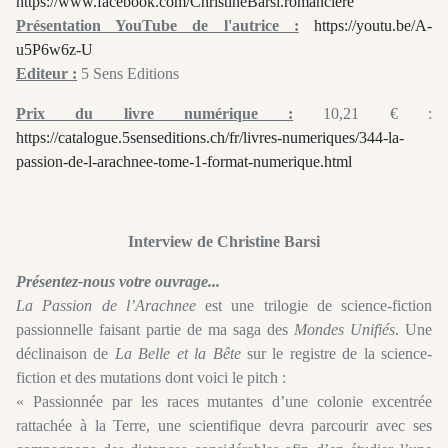
https://www.facebook.com/ChristineBarsi.romanciere
Présentation YouTube de l'autrice :
https://youtu.be/A-
u5P6w6z-U
Editeur :
5 Sens Editions
Prix du livre numérique :
10,21 € :
https://catalogue.5senseditions.ch/fr/livres-numeriques/344-la-
passion-de-l-arachnee-tome-1-format-numerique.html
Interview de Christine Barsi
Présentez-nous votre ouvrage...
La Passion de l’Arachnee
est une trilogie de science-fiction
passionnelle faisant partie de ma saga des
Mondes Unifiés
. Une
déclinaison de
La Belle et la Bête
sur le registre de la science-
fiction et des mutations dont voici le pitch :
« Passionnée par les races mutantes d’une colonie excentrée
rattachée à la Terre, une scientifique devra parcourir avec ses