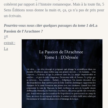
cohérent par rapport à l’histoire romanesque. Mais à la toute fin, 5
Sens Éditions nous donne la main et, ça, ça n’a pas de prix pour
un écrivain.
Pourriez-vous nous citer quelques passages du tome 1 de
La
Passion de l’Arachnee
?
er
1
extrait :
La