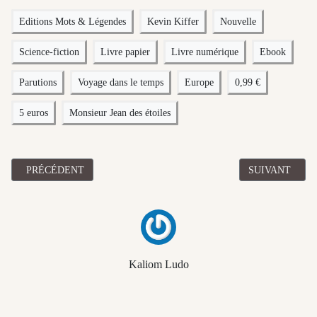
Editions Mots & Légendes
Kevin Kiffer
Nouvelle
Science-fiction
Livre papier
Livre numérique
Ebook
Parutions
Voyage dans le temps
Europe
0,99 €
5 euros
Monsieur Jean des étoiles
ARTICLE PRÉCÉDENT : [ROMAN] "CHRONIQUES DE LA TRÊVE
ARTICLE SUIV
PRÉCÉDENT
SUIVANT
Kaliom Ludo