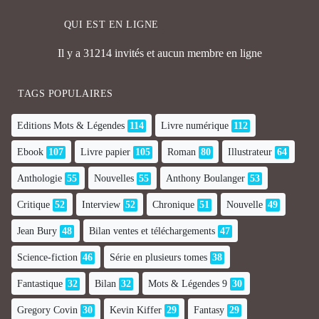
QUI EST EN LIGNE
Il y a 31214 invités et aucun membre en ligne
TAGS POPULAIRES
Editions Mots & Légendes
114
Livre numérique
112
Ebook
107
Livre papier
105
Roman
80
Illustrateur
64
Anthologie
55
Nouvelles
55
Anthony Boulanger
53
Critique
52
Interview
52
Chronique
51
Nouvelle
49
Jean Bury
48
Bilan ventes et téléchargements
47
Science-fiction
46
Série en plusieurs tomes
38
Fantastique
32
Bilan
32
Mots & Légendes 9
30
Gregory Covin
30
Kevin Kiffer
29
Fantasy
29