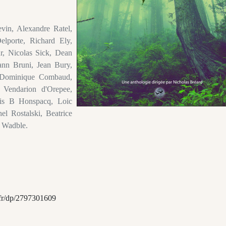
vin, Alexandre Ratel,
lporte, Richard Ely,
r, Nicolas Sick, Dean
nn Bruni, Jean Bury,
, Dominique Combaud,
 Vendarion d'Orepee,
ris B Honspacq, Loic
l Rostalski, Beatrice
y Wadble.
fr/dp/2797301609