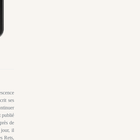
escence
rit ses
ontinuer
t publié
uprès de
jour, il
s Rets,