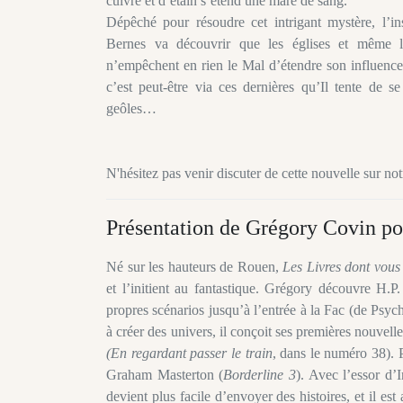
cuivre et d’étain s’étend une mare de sang.
Dépêché pour résoudre cet intrigant mystère, l’in
Bernes va découvrir que les églises et même le
n’empêchent en rien le Mal d’étendre son influence 
c’est peut-être via ces dernières qu’Il tente de se
geôles…
N'hésitez pas venir discuter de cette nouvelle sur n
Présentation de Grégory Covin po
Né sur les hauteurs de Rouen,
Les Livres dont vous 
et l’initient au fantastique. Grégory découvre H.
propres scénarios jusqu’à l’entrée à la Fac (de Psych
à créer des univers, il conçoit ses premières nouvell
(En regardant passer le train
, dans le numéro 38). P
Graham Masterton (
Borderline 3
). Avec l’essor d’I
devient plus facile d’envoyer des histoires, et il 