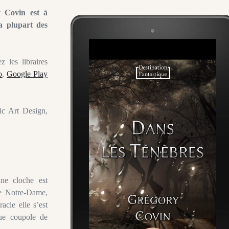
 Covin est à
a plupart des
 les libraires
o
,
Google Play
ic Art Design,
ne cloche est
le Notre-Dame,
acle elle s’est
que coupole de