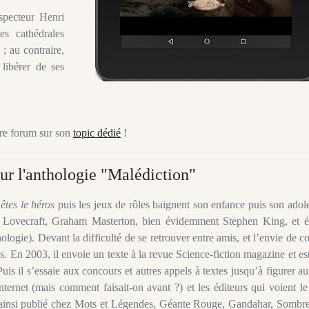
specteur Henri
s cathédrales
; au contraire,
 libérer de ses
otre forum sur son
topic dédié
!
ur l'anthologie "Malédiction"
êtes le héros
puis les jeux de rôles baignent son enfance puis son adol
P. Lovecraft, Graham Masterton, bien évidemment Stephen King, et éc
ologie). Devant la difficulté de se retrouver entre amis, et l’envie de c
es. En 2003, il envoie un texte à la revue Science-fiction magazine et es
uis il s’essaie aux concours et autres appels à textes jusqu’à figurer a
nternet (mais comment faisait-on avant ?) et les éditeurs qui voient le 
est ainsi publié chez Mots et Légendes, Géante Rouge, Gandahar, Sombre