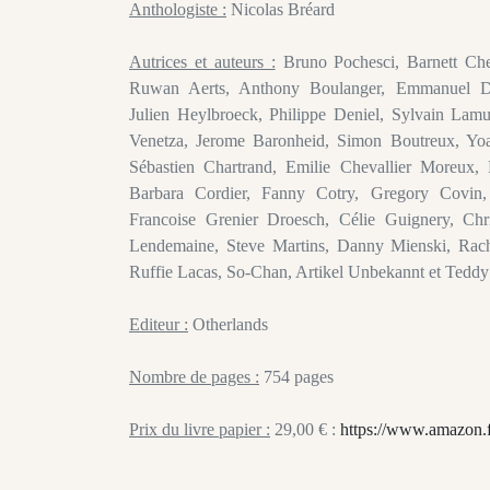
Anthologiste :
Nicolas Bréard
Autrices et auteurs :
Bruno Pochesci, Barnett Che
Ruwan Aerts, Anthony Boulanger, Emmanuel De
Julien Heylbroeck, Philippe Deniel, Sylvain Lamu
Venetza, Jerome Baronheid, Simon Boutreux, Yoa
Sébastien Chartrand, Emilie Chevallier Moreux
Barbara Cordier, Fanny Cotry, Gregory Covin,
Francoise Grenier Droesch, Célie Guignery, Ch
Lendemaine, Steve Martins, Danny Mienski, Rache
Ruffie Lacas, So-Chan, Artikel Unbekannt et Tedd
Editeur :
Otherlands
Nombre de pages :
754 pages
Prix du livre papier :
29,00 € :
https://www.amazon.