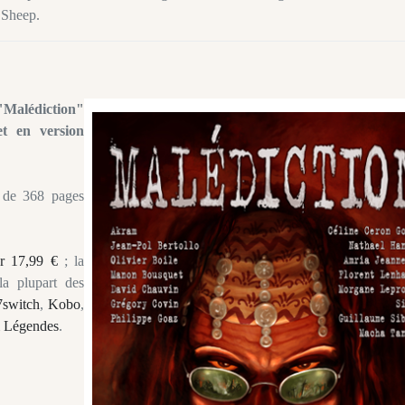
 Sheep.
"Malédiction"
et en version
s de 368 pages
r 17,99 €
; la
la plupart des
7switch
,
Kobo
,
 Légendes
.