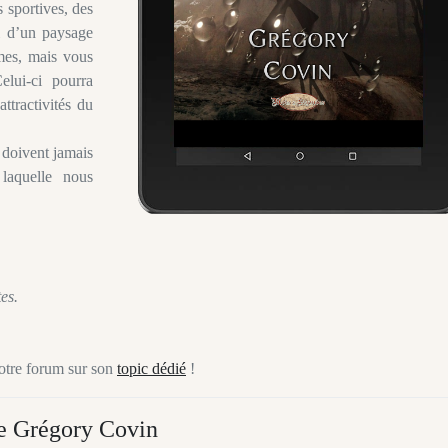
 sportives, des
ti d’un paysage
mes, mais vous
lui-ci pourra
ttractivités du
 doivent jamais
 laquelle nous
es.
notre forum sur son
topic dédié
!
de Grégory Covin