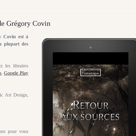
 de Grégory Covin
y Covin est à
a plupart des
 les libraires
o
,
Google Play
ic Art Design,
ons pour vous