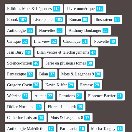
Editions Mots & Légendes
114
Livre numérique
112
Ebook
107
Livre papier
105
Roman
80
Illustrateur
64
Anthologie
55
Nouvelles
55
Anthony Boulanger
53
Critique
52
Interview
52
Chronique
51
Nouvelle
49
Jean Bury
48
Bilan ventes et téléchargements
47
Science-fiction
46
Série en plusieurs tomes
38
Fantastique
32
Bilan
32
Mots & Légendes 9
30
Gregory Covin
30
Kevin Kiffer
29
Fantasy
29
Webzine
27
Auteur
22
Parutions
21
Florence Barrier
21
Didier Normand
20
Florent Lenhardt
19
Catherine Loiseau
19
Mots & Légendes 8
17
Anthologie Malédiction
17
Partenariat
16
Macha Tanguy
16