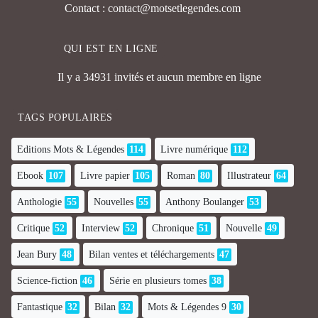
Contact : contact@motsetlegendes.com
QUI EST EN LIGNE
Il y a 34931 invités et aucun membre en ligne
TAGS POPULAIRES
Editions Mots & Légendes
114
Livre numérique
112
Ebook
107
Livre papier
105
Roman
80
Illustrateur
64
Anthologie
55
Nouvelles
55
Anthony Boulanger
53
Critique
52
Interview
52
Chronique
51
Nouvelle
49
Jean Bury
48
Bilan ventes et téléchargements
47
Science-fiction
46
Série en plusieurs tomes
38
Fantastique
32
Bilan
32
Mots & Légendes 9
30