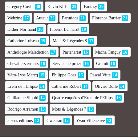
Gregory Covin
30
Kevin Kiffer
29
Fantasy
29
Webzine
27
Auteur
22
Parutions
21
Florence Barrier
21
Didier Normand
20
Florent Lenhardt
19
Catherine Loiseau
19
Mots & Légendes 8
17
Anthologie Malédiction
17
Partenariat
16
Macha Tanguy
16
Chevaliers errants
16
Service de presse
16
Gratuit
16
Véro-Lyse Marcq
15
Philippe Goaz
15
Pascal Vitte
14
Erem de l'Ellipse
14
Catherine Robert
14
Olivier Boile
14
Guillaume Sibold
14
Quatre enquêtes d'Erem de l'Ellipse
13
Rodrigo Arramon
13
Mots & Légendes 7
13
5 sens éditions
12
Gwenran
12
Yvan Villeneuve
12