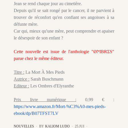
Jean se rend chaque jour au cimetière.
Depuis qu'il se sait rongé par le cancer, il ne parvient à
trouver de réconfort qu'en confiant ses angoisses à sa
défunte mère.
Car qui, mieux qu'une mère, peut comprendre et apaiser
le désespoir de son enfant ?
Cette nouvelle est issue de l'anthologie "ØϺBɌΣS"
parue chez le même éditeur.
Titre :
La Mort À Mes Pieds
Autrice :
Sarah Buschmann
Editeur :
Les Ombres d'Elyranthe
Prix livre numérique :
0,99 € :
https://www.amazon.fr/Mort-%C3%A0-mes-pieds-
ebook/dp/B07TFST7LV
NOUVELLES
BY
KALIOM LUDO
25.JUI