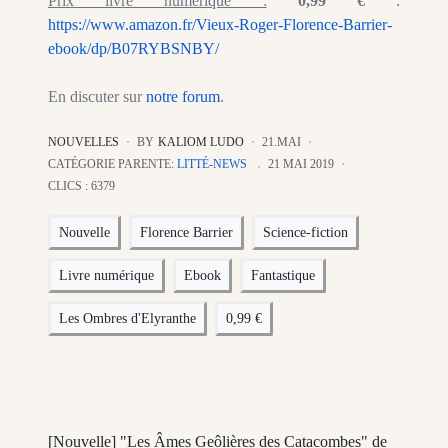
Prix livre numérique :
0,99 €
:
https://www.amazon.fr/Vieux-Roger-Florence-Barrier-
ebook/dp/B07RYBSNBY/
En discuter sur
notre forum
.
NOUVELLES
BY
KALIOM LUDO
21.MAI
CATÉGORIE PARENTE:
LITTÉ-NEWS
21 MAI 2019
CLICS : 6379
Nouvelle
Florence Barrier
Science-fiction
Livre numérique
Ebook
Fantastique
Les Ombres d'Elyranthe
0,99 €
[Nouvelle] "Les Âmes Geôlières des Catacombes" de