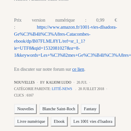
Prix version numérique : 0,99 €
:
https://www.amazon.fr/1001-vies-dIsadora-
Ge%C3%B4li%C3%A8res-Catacombes-
ebook/dp/B07FLML8YL/ref=sr_1_1?
ie=UTF8&qid=1532081027&sr=8-
1&keywords=Les+%C3%82mes+Ge%C3%B4li%C3%A8res+d
En discuter sur notre forum sur
ce lien
.
NOUVELLES
BY
KALIOM LUDO
20.JUL
CATÉGORIE PARENTE:
LITTÉ-NEWS
20 JUILLET 2018
CLICS : 6167
Nouvelles
Blanche Saint-Roch
Fantasy
Livre numérique
Ebook
Les 1001 vies d'Isadora