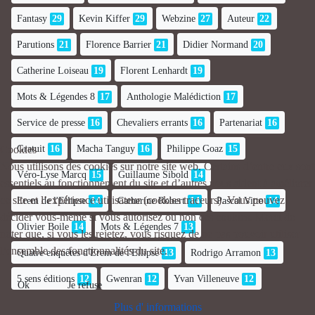
Fantasy
29
Kevin Kiffer
29
Webzine
27
Auteur
22
Parutions
21
Florence Barrier
21
Didier Normand
20
Catherine Loiseau
19
Florent Lenhardt
19
Mots & Légendes 8
17
Anthologie Malédiction
17
Service de presse
16
Chevaliers errants
16
Partenariat
16
Cookies
Gratuit
16
Macha Tanguy
16
Philippe Goaz
15
Nous utilisons des cookies sur notre site web. Certains d’entre eux sont
Véro-Lyse Marcq
15
Guillaume Sibold
14
essentiels au fonctionnement du site et d’autres nous aident à améliorer
ce site et l’expérience utilisateur (cookies traceurs). Vous pouvez
Erem de l'Ellipse
14
Catherine Robert
14
Pascal Vitte
14
décider vous-même si vous autorisez ou non ces cookies. Merci de
Olivier Boile
14
Mots & Légendes 7
13
noter que, si vous les rejetez, vous risquez de ne pas pouvoir utiliser
l’ensemble des fonctionnalités du site.
Quatre enquêtes d'Erem de l'Ellipse
13
Rodrigo Arramon
13
5 sens éditions
12
Gwenran
12
Yvan Villeneuve
12
Ok
Je refuse
Plus d' informations