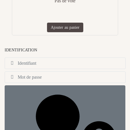
Pas de vote
Ajouter au panier
IDENTIFICATION
Id
Af