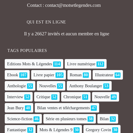
Contact : contact@motsetlegendes.com
QUI EST EN LIGNE
Il y a 26627 invités et aucun membre en ligne
TAGS POPULAIRES
Editions Mots & Légendes
114
Livre numérique
112
Ebook
107
Livre papier
105
Roman
80
Illustrateur
64
Anthologie
55
Nouvelles
55
Anthony Boulanger
53
Interview
52
Critique
52
Chronique
51
Nouvelle
49
Jean Bury
48
Bilan ventes et téléchargements
47
Science-fiction
46
Série en plusieurs tomes
38
Bilan
32
Fantastique
32
Mots & Légendes 9
30
Gregory Covin
30