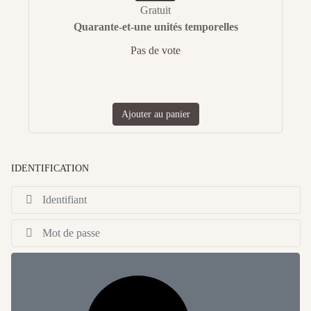
Gratuit
Quarante-et-une unités temporelles
Pas de vote
Ajouter au panier
IDENTIFICATION
Id
Af