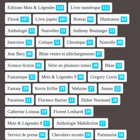
Editions Mots & Légendes
114
Livre numérique
112
Ebook
107
Livre papier
105
Roman
80
Illustrateur
64
Anthologie
55
Nouvelles
55
Anthony Boulanger
53
Interview
52
Critique
52
Chronique
51
Nouvelle
49
Jean Bury
48
Bilan ventes et téléchargements
47
Science-fiction
46
Série en plusieurs tomes
38
Bilan
32
Fantastique
32
Mots & Légendes 9
30
Gregory Covin
30
Fantasy
29
Kevin Kiffer
29
Webzine
27
Auteur
22
Parutions
21
Florence Barrier
21
Didier Normand
20
Catherine Loiseau
19
Florent Lenhardt
19
Mots & Légendes 8
17
Anthologie Malédiction
17
Service de presse
16
Chevaliers errants
16
Partenariat
16