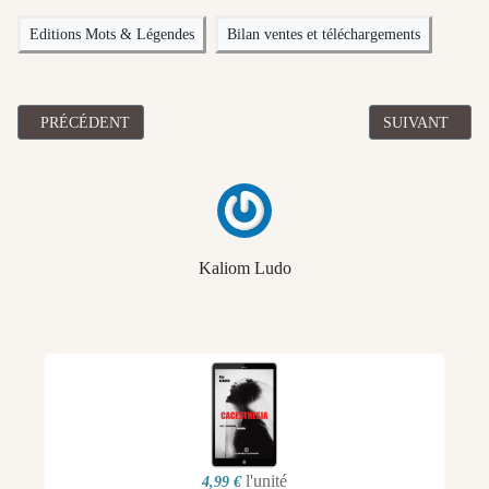
Editions Mots & Légendes
Bilan ventes et téléchargements
ARTICLE PRÉCÉDENT : BILAN MARS 2022 DES VENTES ET T
ARTICLE SUI
PRÉCÉDENT
SUIVANT
Kaliom Ludo
l'unité
4,99 €