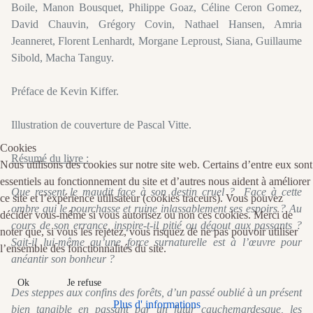
Boile, Manon Bousquet, Philippe Goaz, Céline Ceron Gomez,
David Chauvin, Grégory Covin, Nathael Hansen, Amria
Jeanneret, Florent Lenhardt, Morgane Leproust, Siana, Guillaume
Sibold, Macha Tanguy.
Préface de Kevin Kiffer.
Illustration de couverture de Pascal Vitte.
Cookies
Résumé du livre :
Nous utilisons des cookies sur notre site web. Certains d’entre eux sont
essentiels au fonctionnement du site et d’autres nous aident à améliorer
Que ressent le maudit face à son destin cruel ? Face à cette
ce site et l’expérience utilisateur (cookies traceurs). Vous pouvez
ombre qui le pourchasse et ruine inlassablement ses espoirs ? Au
décider vous-même si vous autorisez ou non ces cookies. Merci de
cours de son errance, inspire-t-il pitié ou dégout aux passants ?
noter que, si vous les rejetez, vous risquez de ne pas pouvoir utiliser
Sait-il lui-même qu’une force surnaturelle est à l’œuvre pour
l’ensemble des fonctionnalités du site.
anéantir son bonheur ?
Ok
Je refuse
Des steppes aux confins des forêts, d’un passé oublié à un présent
Plus d' informations
bien tangible en passant par un futur cauchemardesque, les