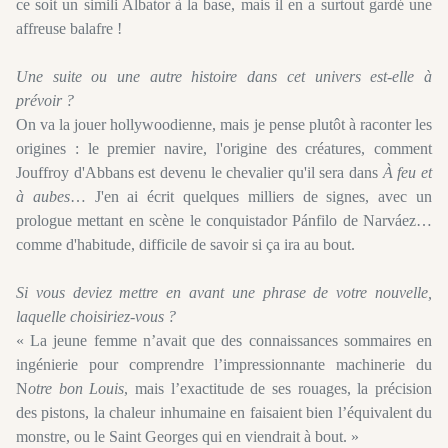
ce soit un simili Albator à la base, mais il en a surtout gardé une
affreuse balafre !
Une suite ou une autre histoire dans cet univers est-elle à
prévoir ?
On va la jouer hollywoodienne, mais je pense plutôt à raconter les
origines : le premier navire, l'origine des créatures, comment
Jouffroy d'Abbans est devenu le chevalier qu'il sera dans
À feu et
à aubes
… J'en ai écrit quelques milliers de signes, avec un
prologue mettant en scène le conquistador Pánfilo de Narváez…
comme d'habitude, difficile de savoir si ça ira au bout.
Si vous deviez mettre en avant une phrase de votre nouvelle,
laquelle choisiriez-vous ?
« La jeune femme n’avait que des connaissances sommaires en
ingénierie pour comprendre l’impressionnante machinerie du
N
otre bon Louis
, mais l’exactitude de ses rouages, la précision
des pistons, la chaleur inhumaine en faisaient bien l’équivalent du
monstre, ou le Saint Georges qui en viendrait à bout. »