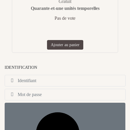
Gratuit
Quarante-et-une unités temporelles
Pas de vote
Ajouter au panier
IDENTIFICATION
Id
Af