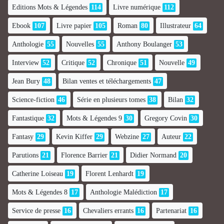
Editions Mots & Légendes
114
Livre numérique
112
Ebook
107
Livre papier
105
Roman
80
Illustrateur
64
Anthologie
55
Nouvelles
55
Anthony Boulanger
53
Interview
52
Critique
52
Chronique
51
Nouvelle
49
Jean Bury
48
Bilan ventes et téléchargements
47
Science-fiction
46
Série en plusieurs tomes
38
Bilan
32
Fantastique
32
Mots & Légendes 9
30
Gregory Covin
30
Fantasy
29
Kevin Kiffer
29
Webzine
27
Auteur
22
Parutions
21
Florence Barrier
21
Didier Normand
20
Catherine Loiseau
19
Florent Lenhardt
19
Mots & Légendes 8
17
Anthologie Malédiction
17
Service de presse
16
Chevaliers errants
16
Partenariat
16