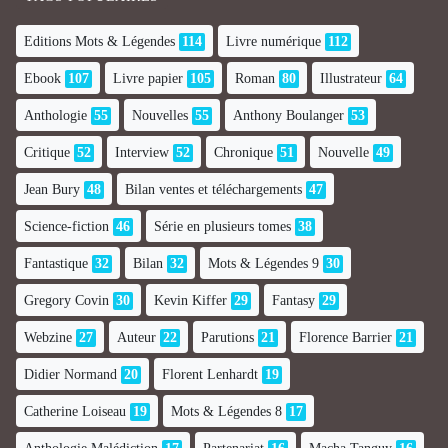
Editions Mots & Légendes
114
Livre numérique
112
Ebook
107
Livre papier
105
Roman
80
Illustrateur
64
Anthologie
55
Nouvelles
55
Anthony Boulanger
53
Critique
52
Interview
52
Chronique
51
Nouvelle
49
Jean Bury
48
Bilan ventes et téléchargements
47
Science-fiction
46
Série en plusieurs tomes
38
Fantastique
32
Bilan
32
Mots & Légendes 9
30
Gregory Covin
30
Kevin Kiffer
29
Fantasy
29
Webzine
27
Auteur
22
Parutions
21
Florence Barrier
21
Didier Normand
20
Florent Lenhardt
19
Catherine Loiseau
19
Mots & Légendes 8
17