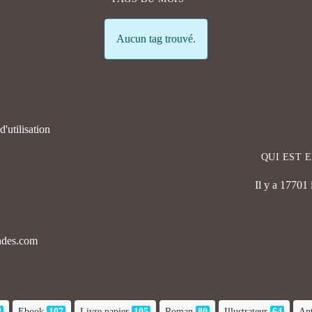
Info
Aucun tag trouvé.
'utilisation
QUI EST 
Il y a 17701
endes.com
2
Ebook
107
Livre papier
105
Roman
80
Illustrateur
64
Ant