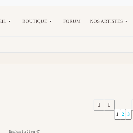
EIL
BOUTIQUE
FORUM
NOS ARTISTES
1
2
3
Résultats 1 à 21 sur 47