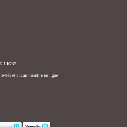
EN LIGNE
 invités et aucun membre en ligne
hologie
55
Nouvelles
55