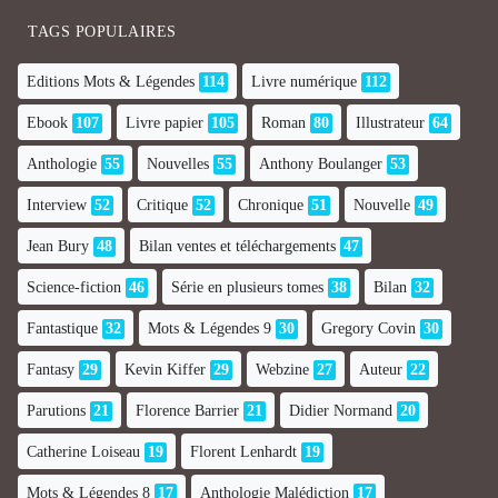
TAGS POPULAIRES
Editions Mots & Légendes
114
Livre numérique
112
Ebook
107
Livre papier
105
Roman
80
Illustrateur
64
Anthologie
55
Nouvelles
55
Anthony Boulanger
53
Interview
52
Critique
52
Chronique
51
Nouvelle
49
Jean Bury
48
Bilan ventes et téléchargements
47
Science-fiction
46
Série en plusieurs tomes
38
Bilan
32
Fantastique
32
Mots & Légendes 9
30
Gregory Covin
30
Fantasy
29
Kevin Kiffer
29
Webzine
27
Auteur
22
Parutions
21
Florence Barrier
21
Didier Normand
20
Catherine Loiseau
19
Florent Lenhardt
19
Mots & Légendes 8
17
Anthologie Malédiction
17