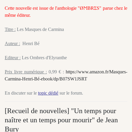
Cette nouvelle est issue de l'anthologie "ØϺBɌΣS" parue chez le
même éditeur.
Titre :
Les Masques de Carmina
Auteur :
Henri Bé
Editeur :
Les Ombres d'Elyranthe
Prix livre numérique :
0,99 € :
https://www.amazon.fr/Masques-
Carmina-Henri-Bé-ebook/dp/B07SW1JSRT
En discuter sur le
topic dédié
sur le forum.
[Recueil de nouvelles] "Un temps pour
naître et un temps pour mourir" de Jean
Bury