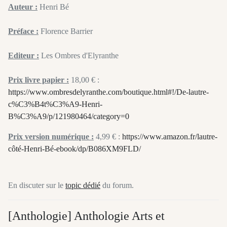
Auteur :
Henri Bé
Préface :
Florence Barrier
Editeur :
Les Ombres d'Elyranthe
Prix livre papier :
18,00 € :
https://www.ombresdelyranthe.com/boutique.html#!/De-lautre-
c%C3%B4t%C3%A9-Henri-
B%C3%A9/p/121980464/category=0
Prix version numérique :
4,99 € :
https://www.amazon.fr/lautre-
côté-Henri-Bé-ebook/dp/B086XM9FLD/
En discuter sur le
topic dédié
du forum.
[Anthologie] Anthologie Arts et