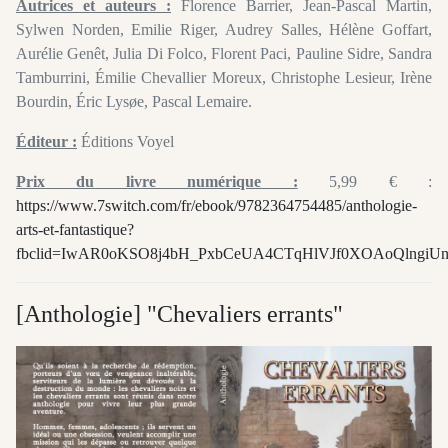
Autrices et auteurs :
Florence Barrier, Jean-Pascal Martin,
Sylwen Norden, Emilie Riger, Audrey Salles, Hélène Goffart,
Aurélie Genêt, Julia Di Folco, Florent Paci, Pauline Sidre, Sandra
Tamburrini, Émilie Chevallier Moreux, Christophe Lesieur, Irène
Bourdin, Éric Lysøe, Pascal Lemaire.
Éditeur :
Éditions Voyel
Prix du livre numérique :
5,99 € :
https://www.7switch.com/fr/ebook/9782364754485/anthologie-
arts-et-fantastique?
fbclid=IwAR0oKSO8j4bH_PxbCeUA4CTqHlVJf0XOAoQlngiUn
[Anthologie] "Chevaliers errants"