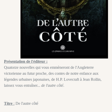
Présentation de l'éditeur :
Quatorze nouvelles qui vous emmèneront de l'Angleterre
victorienne au futur proche, des contes de notre enfance aux
légendes urbaines japonaises, de H.P. Lovecraft à Jean Rollin,
laissez vous entraîner...
de l'autre côté
.
Titre
:
De l'autre côté