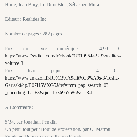
Hurle, Jean Bury, Le Dino Bleu, Sébastien Mora.
Editeur : Realities Inc.
Nombre de pages : 282 pages
Prix du livre numérique : 4,99 € :
https://www.7switch.com/fr/ebook/9791095442233/realites-
volume-3
Prix livre papier : 14 € :
https://www.amazon.fr/R%C3%A9alit%C3%A9s-3-Tesha-
Garisaki/dp/B07H5VXG5J/ref=tmm_pap_swatch_0?
_encoding=UTF8&qid=1536955586&sr=8-1
Au sommaire :
5’34, par Jonathan Penglin
Un petit, tout petit Bout de Protestation, par Q. Marrou
En pleine Dérive, par Guillaume Parodi