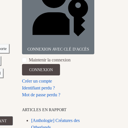
orte
CONNEXION AVEC CLÉ D'ACCÈS
Maintenir la connexion
CONNEXION
d
Créer un compte
Identifiant perdu ?
Mot de passe perdu ?
ARTICLES EN RAPPORT
[Anthologie] Créatures des
CLE SUIVANT : [ANTHOLOGIE] NUTTY VALHALLA
ANT
Otherlands