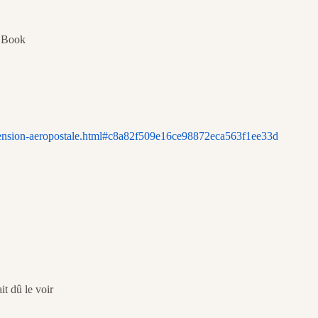
e Book
mension-aeropostale.html#c8a82f509e16ce98872eca563f1ee33d
it dû le voir