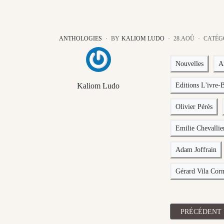
ANTHOLOGIES
BY
KALIOM LUDO
28.AOÛ
CATÉG
Nouvelles
A
Kaliom Ludo
Editions L'ivre-
Olivier Pérès
Emilie Chevalli
Adam Joffrain
Gérard Vila Corn
ARTICLE PRÉ
PRÉCÉDENT