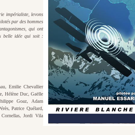
ie impérialiste, levons
 pilotés par des hommes
s antagonismes, qui ont
 belle idée qui soit :
au, Emilie Chevallier
e, Hélène Duc, Gaëlle
 Philippe Goaz, Adam
érès, Patrice Quélard,
Cornellas, Jordi Vila