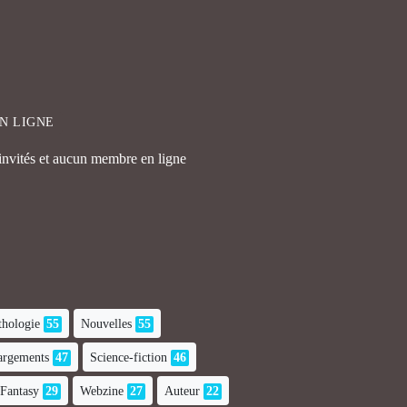
EN LIGNE
 invités et aucun membre en ligne
hologie
55
Nouvelles
55
hargements
47
Science-fiction
46
Fantasy
29
Webzine
27
Auteur
22