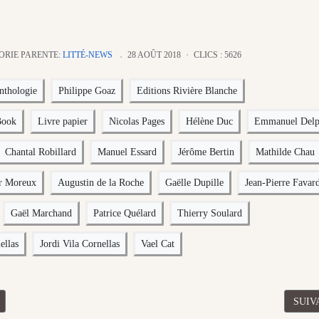
ORIE PARENTE:
LITTÉ-NEWS
28 AOÛT 2018
CLICS : 5626
nthologie
Philippe Goaz
Editions Rivière Blanche
Book
Livre papier
Nicolas Pages
Hélène Duc
Emmanuel Delp
Chantal Robillard
Manuel Essard
Jérôme Bertin
Mathilde Chau
er Moreux
Augustin de la Roche
Gaëlle Dupille
Jean-Pierre Favar
Gaël Marchand
Patrice Quélard
Thierry Soulard
ellas
Jordi Vila Cornellas
Vael Cat
CÉDENT : [ANTHOLOGIE] RÉALITÉS VOLUME 3
ARTI
SUIV