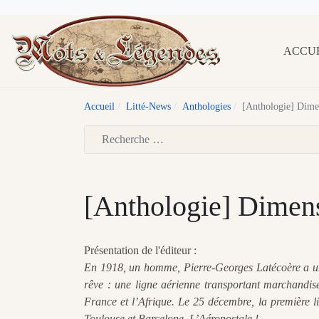
ACCU
Accueil
Litté-News
Anthologies
[Anthologie] Dime
Type 2 or more characters for results.
[Anthologie] Dimen
Présentation de l'éditeur :
En 1918, un homme, Pierre-Georges Latécoère a un
rêve : une ligne aérienne transportant marchandise
France et l’Afrique. Le 25 décembre, la première lia
Toulouse et Barcelone. L’Aéropostale !