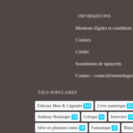
INFORMATIONS
Mentions légales et conditions d
Cookies
Crédits
Soumission de tapuscrits
Contact : contact@motsetleg
TAGS POPULAIRES
Editions Mots & Légendes
114
Livre numérique
11
Anthony Boulanger
53
Critique
52
Interview
52
Série en plusieurs tomes
38
Fantastique
32
Bilan