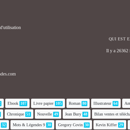
'utilisation
QUI EST 
Il y a 26362
endes.com
2
Ebook
107
Livre papier
105
Roman
80
Illustrateur
64
Ant
Chronique
51
Nouvelle
49
Jean Bury
48
Bilan ventes et téléc
32
Mots & Légendes 9
30
Gregory Covin
30
Kevin Kiffer
29