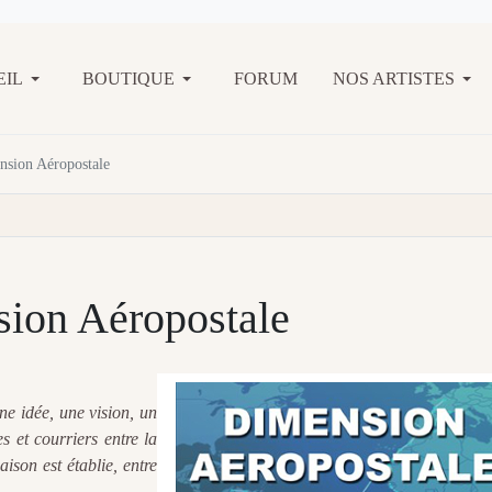
EIL
BOUTIQUE
FORUM
NOS ARTISTES
nsion Aéropostale
sion Aéropostale
e idée, une vision, un
s et courriers entre la
ison est établie, entre