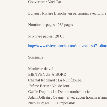
Couverture : Vael Cat
Editeur : Rivière Blanche, en partenariat avec L'ivr
Nombre de pages : 268 pages
Prix livre papier : 20 € :
http://www.riviereblanche.com/nouveautes-f71-di
Sommaire :
Manifeste de vol
BIENVENUE À BORD.
Chantal Robillard : La Nuit Étoilée.
Jérôme Bertin : Vol de Jour.
Gaëlle Dupille : Le Démon tombé du ciel
Adam Joffrain : Ce que j’ai vu, aucun homme n’aura
Nicolas Pages : ¡ Es Impossible !