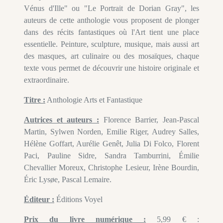
Vénus d'Ille" ou "Le Portrait de Dorian Gray", les
auteurs de cette anthologie vous proposent de plonger
dans des récits fantastiques où l'Art tient une place
essentielle. Peinture, sculpture, musique, mais aussi art
des masques, art culinaire ou des mosaïques, chaque
texte vous permet de découvrir une histoire originale et
extraordinaire.
Titre :
Anthologie Arts et Fantastique
Autrices et auteurs :
Florence Barrier, Jean-Pascal
Martin, Sylwen Norden, Emilie Riger, Audrey Salles,
Hélène Goffart, Aurélie Genêt, Julia Di Folco, Florent
Paci, Pauline Sidre, Sandra Tamburrini, Émilie
Chevallier Moreux, Christophe Lesieur, Irène Bourdin,
Éric Lysøe, Pascal Lemaire.
Éditeur :
Éditions Voyel
Prix du livre numérique :
5,99 € :