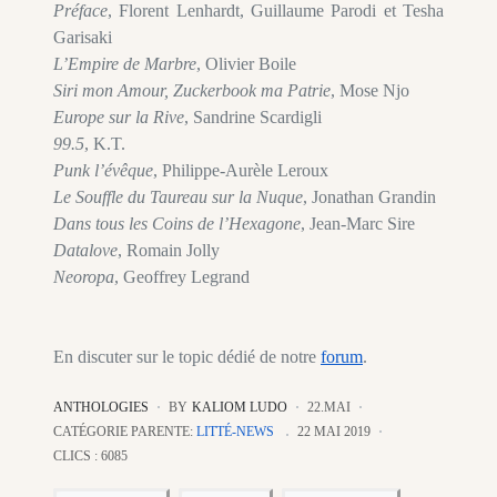
Préface
, Florent Lenhardt, Guillaume Parodi et Tesha
Garisaki
L’Empire de Marbre
, Olivier Boile
Siri mon Amour, Zuckerbook ma Patrie
, Mose Njo
Europe sur la Rive
, Sandrine Scardigli
99.5
, K.T.
Punk l’évêque
, Philippe-Aurèle Leroux
Le Souffle du Taureau sur la Nuque
, Jonathan Grandin
Dans tous les Coins de l’Hexagone
, Jean-Marc Sire
Datalove
, Romain Jolly
Neoropa
, Geoffrey Legrand
En discuter sur le topic dédié de notre
forum
.
ANTHOLOGIES
BY
KALIOM LUDO
22.MAI
CATÉGORIE PARENTE:
LITTÉ-NEWS
22 MAI 2019
CLICS : 6085