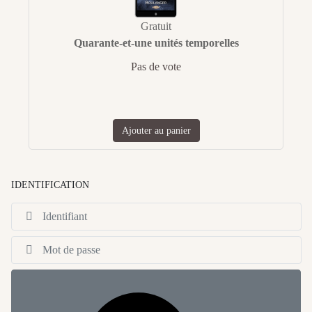
Gratuit
Quarante-et-une unités temporelles
Pas de vote
Ajouter au panier
IDENTIFICATION
Id
Af