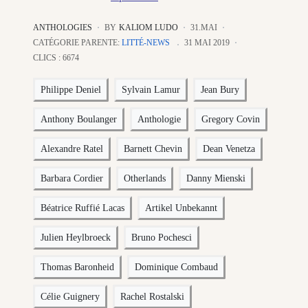
ANTHOLOGIES
BY
KALIOM LUDO
31.MAI
CATÉGORIE PARENTE:
LITTÉ-NEWS
31 MAI 2019
CLICS : 6674
Philippe Deniel
Sylvain Lamur
Jean Bury
Anthony Boulanger
Anthologie
Gregory Covin
Alexandre Ratel
Barnett Chevin
Dean Venetza
Barbara Cordier
Otherlands
Danny Mienski
Béatrice Ruffié Lacas
Artikel Unbekannt
Julien Heylbroeck
Bruno Pochesci
Thomas Baronheid
Dominique Combaud
Célie Guignery
Rachel Rostalski