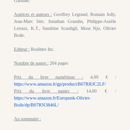
Garisaki
Autrices et auteurs :
Geoffrey Legrand, Romain Jolly,
Jean-Marc Sire, Jonathan Grandin, Philippe-Aurèle
Leroux, K.T., Sandrine Scardigli, Mose Njo, Olivier
Boile.
Editeur :
Realities Inc.
Nombre de pages :
204 pages
Prix du livre numérique :
4,99 € :
https://www.amazon.fr/gp/product/B07RRJC2LF/
Prix du livre papier :
14,00 € :
https://www.amazon.fr/Europunk-Olivier-
Boile/dp/B07RN3846L/
Au sommaire :