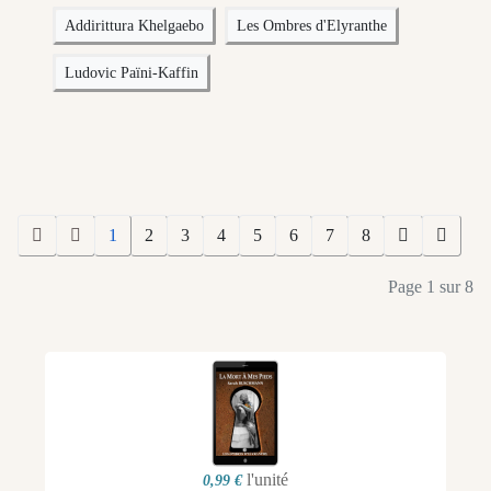
Addirittura Khelgaebo
Les Ombres d'Elyranthe
Ludovic Païni-Kaffin
1
2
3
4
5
6
7
8
Page 1 sur 8
l'unité
0,99 €