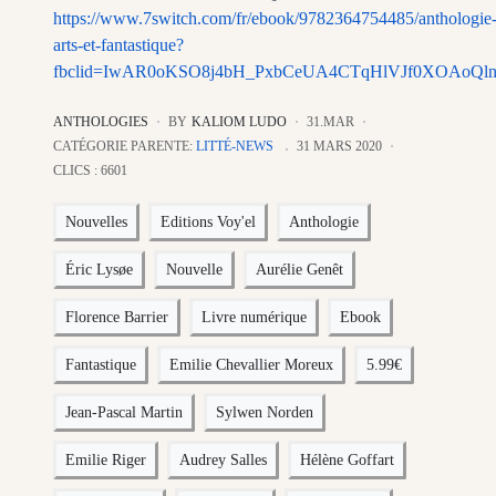
https://www.7switch.com/fr/ebook/9782364754485/anthologie
arts-et-fantastique?
fbclid=IwAR0oKSO8j4bH_PxbCeUA4CTqHlVJf0XOAoQln
ANTHOLOGIES
BY
KALIOM LUDO
31.MAR
CATÉGORIE PARENTE:
LITTÉ-NEWS
31 MARS 2020
CLICS : 6601
Nouvelles
Editions Voy'el
Anthologie
Éric Lysøe
Nouvelle
Aurélie Genêt
Florence Barrier
Livre numérique
Ebook
Fantastique
Emilie Chevallier Moreux
5.99€
Jean-Pascal Martin
Sylwen Norden
Emilie Riger
Audrey Salles
Hélène Goffart