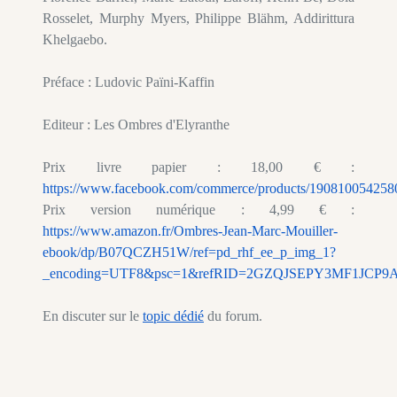
Rosselet, Murphy Myers, Philippe Blähm, Addirittura
Khelgaebo.
Préface : Ludovic Païni-Kaffin
Editeur : Les Ombres d'Elyranthe
Prix livre papier : 18,00 € :
https://www.facebook.com/commerce/products/190810054258
Prix version numérique : 4,99 € :
https://www.amazon.fr/Ombres-Jean-Marc-Mouiller-
ebook/dp/B07QCZH51W/ref=pd_rhf_ee_p_img_1?
_encoding=UTF8&psc=1&refRID=2GZQJSEPY3MF1JCP9
En discuter sur le
topic dédié
du forum.