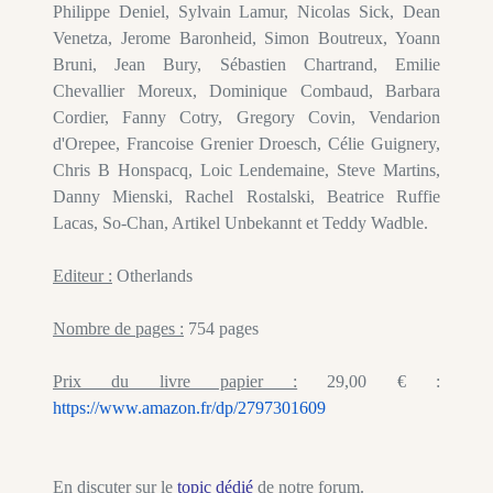
Philippe Deniel, Sylvain Lamur, Nicolas Sick, Dean
Venetza, Jerome Baronheid, Simon Boutreux, Yoann
Bruni, Jean Bury, Sébastien Chartrand, Emilie
Chevallier Moreux, Dominique Combaud, Barbara
Cordier, Fanny Cotry, Gregory Covin, Vendarion
d'Orepee, Francoise Grenier Droesch, Célie Guignery,
Chris B Honspacq, Loic Lendemaine, Steve Martins,
Danny Mienski, Rachel Rostalski, Beatrice Ruffie
Lacas, So-Chan, Artikel Unbekannt et Teddy Wadble.
Editeur :
Otherlands
Nombre de pages :
754 pages
Prix du livre papier :
29,00 € :
https://www.amazon.fr/dp/2797301609
En discuter sur le
topic dédié
de notre forum.