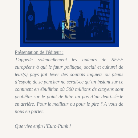
Présentation de l'éditeur :
J’appelle solennellement les auteurs de SFFF
européens à qui le futur politique, social et culturel de
leur(s) pays fait lever des sourcils inquiets ou pleins
d’espoir, de se pencher ne serait-ce qu’un instant sur ce
continent en ébullition où 500 millions de citoyens sont
peut-être sur le point de faire un pas d’un demi-siècle
en arrière. Pour le meilleur ou pour le pire ? A vous de
nous en parler.
Que vive enfin l’Euro-Punk !