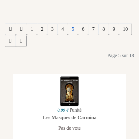
1
2
3
4
5
6
7
8
9
10
Page 5 sur 18
l'unité
0,99 €
Les Masques de Carmina
Pas de vote