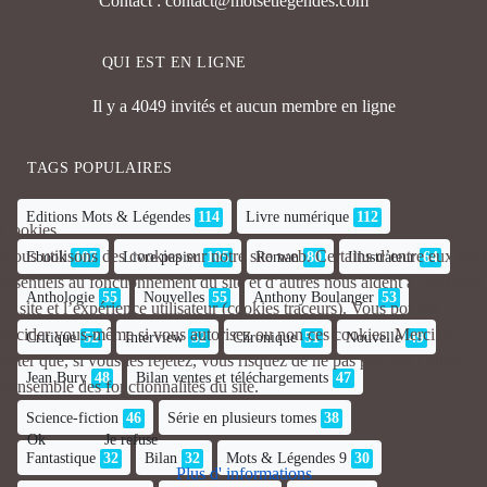
Contact : contact@motsetlegendes.com
QUI EST EN LIGNE
Il y a 4049 invités et aucun membre en ligne
TAGS POPULAIRES
Editions Mots & Légendes
114
Livre numérique
112
Cookies
Nous utilisons des cookies sur notre site web. Certains d’entre eux sont
Ebook
107
Livre papier
105
Roman
80
Illustrateur
64
essentiels au fonctionnement du site et d’autres nous aident à améliorer
Anthologie
55
Nouvelles
55
Anthony Boulanger
53
ce site et l’expérience utilisateur (cookies traceurs). Vous pouvez
décider vous-même si vous autorisez ou non ces cookies. Merci de
Critique
52
Interview
52
Chronique
51
Nouvelle
49
noter que, si vous les rejetez, vous risquez de ne pas pouvoir utiliser
Jean Bury
48
Bilan ventes et téléchargements
47
l’ensemble des fonctionnalités du site.
Science-fiction
46
Série en plusieurs tomes
38
Ok
Je refuse
Fantastique
32
Bilan
32
Mots & Légendes 9
30
Plus d' informations