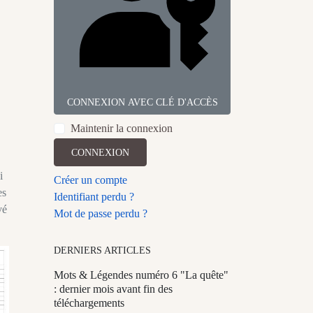
CONNEXION AVEC CLÉ D'ACCÈS
Maintenir la connexion
CONNEXION
i
Créer un compte
es
Identifiant perdu ?
vé
Mot de passe perdu ?
DERNIERS ARTICLES
Mots & Légendes numéro 6 "La quête"
: dernier mois avant fin des
téléchargements