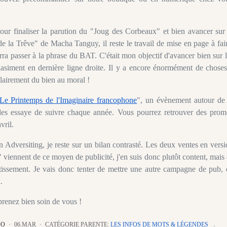
our finaliser la parution du "Joug des Corbeaux" et bien avancer sur 
e la Trêve" de Macha Tanguy, il reste le travail de mise en page à fai
rrra passer à la phrase du BAT. C'était mon objectif d'avancer bien sur 
 quasiment en dernière ligne droite. Il y a encore énormément de chose
clairement du bien au moral !
Le Printemps de l'Imaginaire francophone
", un évènement autour de 
des essaye de suivre chaque année. Vous pourrez retrouver des prom
vril.
Adversiting, je reste sur un bilan contrasté. Les deux ventes en vers
 viennent de ce moyen de publicité, j'en suis donc plutôt content, mais
tissement. Je vais donc tenter de mettre une autre campagne de pub, 
.
prenez bien soin de vous !
DO
06.MAR
CATÉGORIE PARENTE:
LES INFOS DE MOTS & LÉGENDES