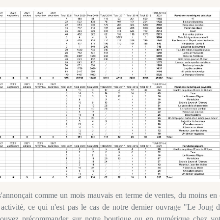
er s'annonçait comme un mois mauvais en terme de ventes, du moins en 
 activité, ce qui n'est pas le cas de notre dernier ouvrage "Le Joug 
ouvez précommander sur notre boutique ou en numérique chez vot