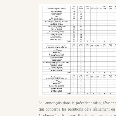
Je l'annonçais dans le précédent bilan, févri
qui concerne les parutions déjà réellement en
Corbeaux" d'Anthony Boulanger que vous p