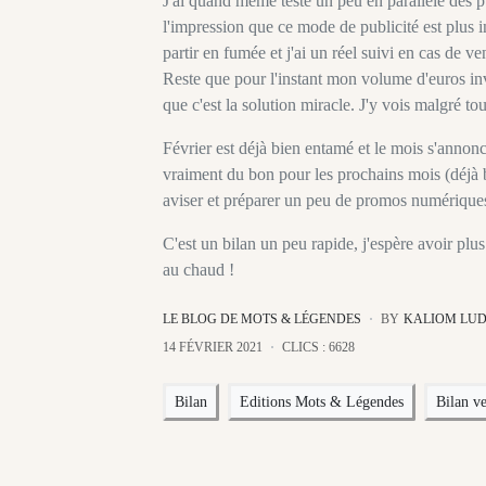
J'ai quand même testé un peu en parallèle des pu
l'impression que ce mode de publicité est plus 
partir en fumée et j'ai un réel suivi en cas de v
Reste que pour l'instant mon volume d'euros inv
que c'est la solution miracle. J'y vois malgré tou
Février est déjà bien entamé et le mois s'annonce
vraiment du bon pour les prochains mois (déjà 
aviser et préparer un peu de promos numériques
C'est un bilan un peu rapide, j'espère avoir plus
au chaud !
LE BLOG DE MOTS & LÉGENDES
BY
KALIOM LU
14 FÉVRIER 2021
CLICS : 6628
Bilan
Editions Mots & Légendes
Bilan ve