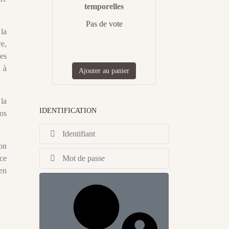
temporelles
Pas de vote
la
re,
les
s à
Ajouter au panier
la
IDENTIFICATION
os
Identifiant
ion
Afficher
 ce
en