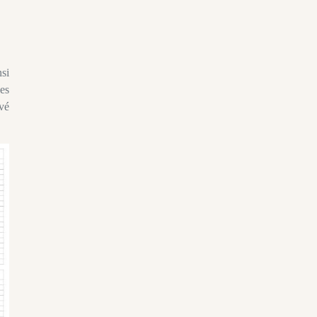
nsi
les
evé