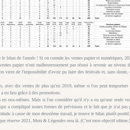
re le bilan de l'année ! Si on cumule les ventes papier et numériques, 2
entes papier n'ont malheureusement pas réussi à revenir au niveau d
n vient de l'impossibilité d'avoir pu faire des festivals et, sans doute,
s, avec dix ventes de plus qu'en 2019, même si l'on peut temporiser 
 a eu lieu grâce à des promotions.
s en eux-mêmes. Mais si l'on considère qu'il n'y a eu qu'une seule vr
e qui a compliqué toutes formes de prévisions et le fait que je n'ai pas
tude à cause de mon deuxième travail, je trouve le bilan plutôt positif.
e que réserve 2021, Mots & Légendes sera là. (C'est mon objectif ultime.