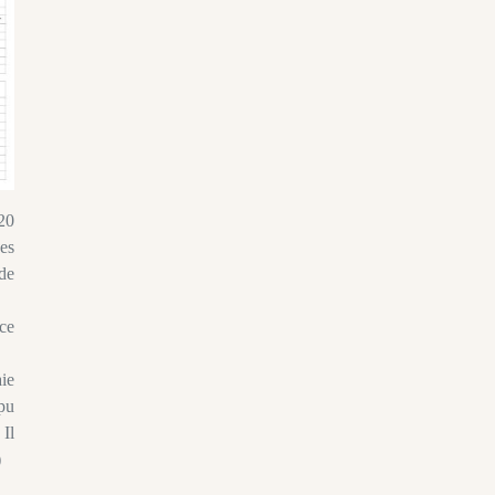
020
es
 de
ce
aie
 pu
 Il
)