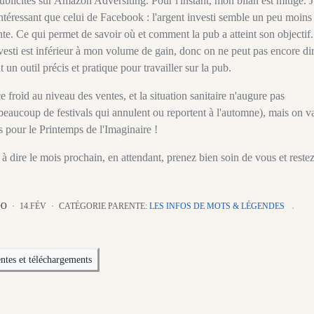
blicités sur Amazon Adversiting. Pour l'instant, mon bilan est mitigé. J
intéressant que celui de Facebook : l'argent investi semble un peu moins
ente. Ce qui permet de savoir où et comment la pub a atteint son objectif.
esti est inférieur à mon volume de gain, donc on ne peut pas encore di
t un outil précis et pratique pour travailler sur la pub.
 froid au niveau des ventes, et la situation sanitaire n'augure pas
beaucoup de festivals qui annulent ou reportent à l'automne), mais on v
 pour le Printemps de l'Imaginaire !
 à dire le mois prochain, en attendant, prenez bien soin de vous et reste
DO
14.FÉV
CATÉGORIE PARENTE:
LES INFOS DE MOTS & LÉGENDES
ntes et téléchargements