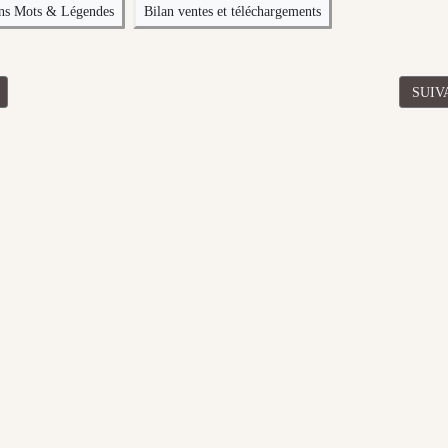
ons Mots & Légendes
Bilan ventes et téléchargements
CÉDENT : BILAN FÉVRIER 2021 DES VENTES ET TÉLÉCHARGEMENT
ARTI
SUIV