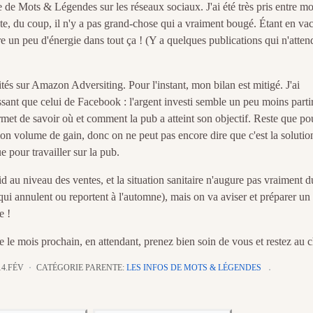
ce de Mots & Légendes sur les réseaux sociaux. J'ai été très pris entre m
mpte, du coup, il n'y a pas grand-chose qui a vraiment bougé. Étant en va
tre un peu d'énergie dans tout ça ! (Y a quelques publications qui n'atten
tés sur Amazon Adversiting. Pour l'instant, mon bilan est mitigé. J'ai
ssant que celui de Facebook : l'argent investi semble un peu moins parti
ermet de savoir où et comment la pub a atteint son objectif. Reste que po
mon volume de gain, donc on ne peut pas encore dire que c'est la solutio
ue pour travailler sur la pub.
id au niveau des ventes, et la situation sanitaire n'augure pas vraiment 
qui annulent ou reportent à l'automne), mais on va aviser et préparer un
e !
re le mois prochain, en attendant, prenez bien soin de vous et restez au 
14.FÉV
CATÉGORIE PARENTE:
LES INFOS DE MOTS & LÉGENDES