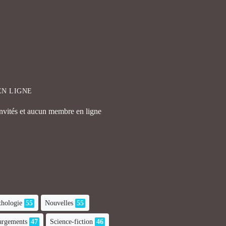
EN LIGNE
invités et aucun membre en ligne
hologie
55
Nouvelles
55
hargements
47
Science-fiction
46