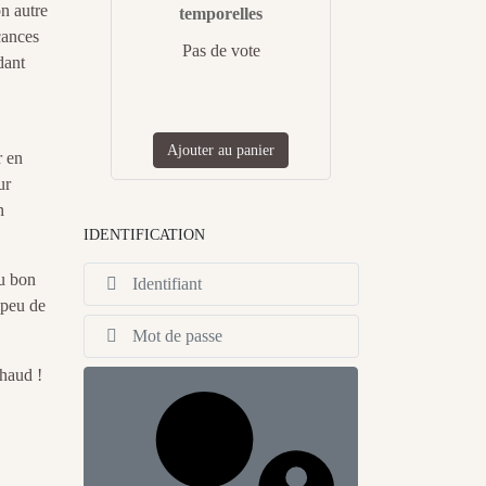
on autre
temporelles
cances
Pas de vote
dant
Ajouter au panier
r en
ur
n
IDENTIFICATION
Identifiant
du bon
 peu de
Afficher
chaud !