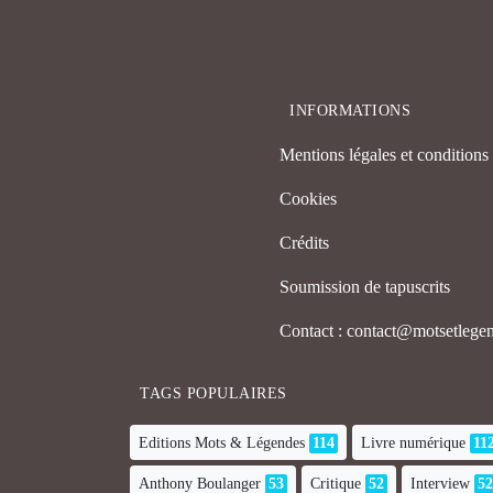
INFORMATIONS
Mentions légales et conditions d
Cookies
Crédits
Soumission de tapuscrits
Contact : contact@motsetleg
TAGS POPULAIRES
Editions Mots & Légendes
114
Livre numérique
11
Anthony Boulanger
53
Critique
52
Interview
52