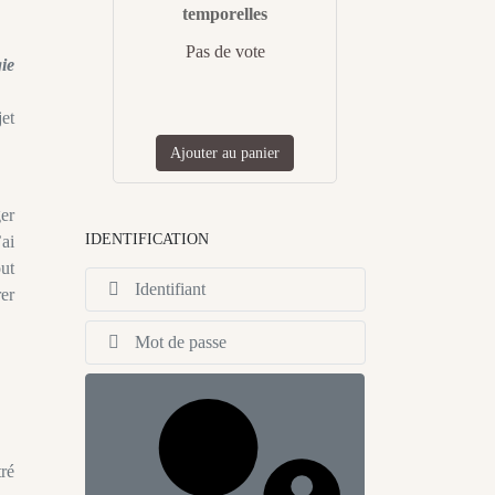
temporelles
Pas de vote
ie
jet
Ajouter au panier
er
IDENTIFICATION
ai
out
Identifiant
er
Afficher
tré