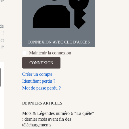
me
 de
 !
 et
CONNEXION AVEC CLÉ D'ACCÈS
ité
Maintenir la connexion
CONNEXION
Créer un compte
Identifiant perdu ?
Mot de passe perdu ?
DERNIERS ARTICLES
Mots & Légendes numéro 6 "La quête"
: dernier mois avant fin des
téléchargements