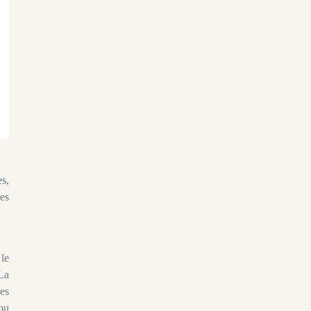
es,
des
 le
 La
es
 ou