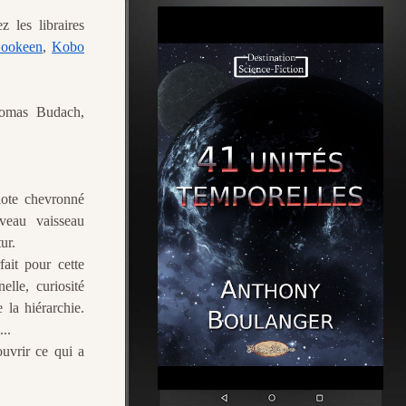
 les libraires
ookeen
,
Kobo
homas Budach,
ilote chevronné
veau vaisseau
ur.
ait pour cette
elle, curiosité
 la hiérarchie.
..
ouvrir ce qui a