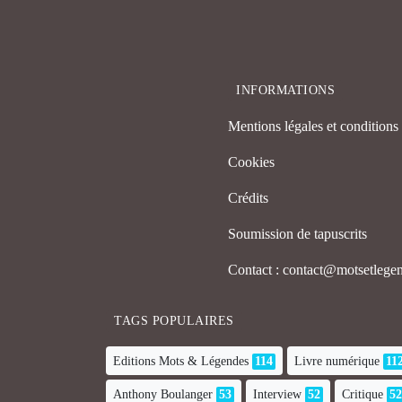
INFORMATIONS
Mentions légales et conditions d
Cookies
Crédits
Soumission de tapuscrits
Contact : contact@motsetleg
TAGS POPULAIRES
Editions Mots & Légendes
114
Livre numérique
11
Anthony Boulanger
53
Interview
52
Critique
52