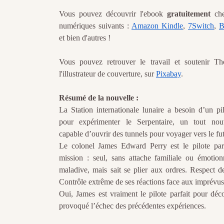
Vous pouvez découvrir l'ebook
gratuitement
chez
numériques suivants :
Amazon Kindle
,
7Switch
,
B
et bien d'autres !
Vous pouvez retrouver le travail et soutenir T
l'illustrateur de couverture, sur
Pixabay
.
Résumé de la nouvelle :
La Station internationale lunaire a besoin d’un p
pour expérimenter le Serpentaire, un tout nou
capable d’ouvrir des tunnels pour voyager vers le fut
Le colonel James Edward Perry est le pilote parf
mission : seul, sans attache familiale ou émotionn
maladive, mais sait se plier aux ordres. Respect de
Contrôle extrême de ses réactions face aux imprévus.
Oui, James est vraiment le pilote parfait pour déc
provoqué l’échec des précédentes expériences.