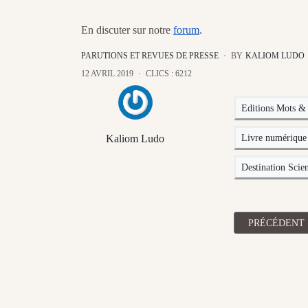
En discuter sur notre
forum
.
PARUTIONS ET REVUES DE PRESSE
BY
KALIOM LUDO
12 AVRIL 2019
CLICS : 6212
Editions Mots &
Kaliom Ludo
Livre numérique
Destination Scie
ARTICLE PRÉC
PRÉCÉDENT