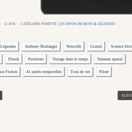
12.AVR
CATÉGORIE PARENTE:
LES INFOS DE MOTS & LÉGENDES
 Légendes
Anthony Boulanger
Nouvelle
Gratuit
Science-fict
Ebook
Parutions
Voyage dans le temps
Vaisseau spatial
nce-Fiction
41 unités temporelles
Trou de ver
Pilote
ÉDENT : [RECUEIL DE NOUVELLES] "UN TEMPS POUR NAÎTRE ET
ARTI
SUIV