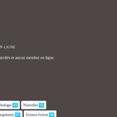
EN LIGNE
 invités et aucun membre en ligne
hologie
55
Nouvelles
55
hargements
47
Science-fiction
46