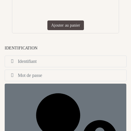
Ajouter au panier
IDENTIFICATION
Id
Af