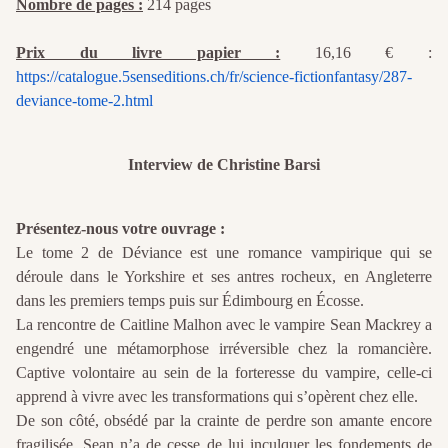
Nombre de pages :
214 pages
Prix du livre papier :
16,16 € :
https://catalogue.5senseditions.ch/fr/science-fictionfantasy/287-
deviance-tome-2.html
Interview de Christine Barsi
Présentez-nous votre ouvrage :
Le tome 2 de Déviance est une romance vampirique qui se
déroule dans le Yorkshire et ses antres rocheux, en Angleterre
dans les premiers temps puis sur Édimbourg en Écosse.
La rencontre de Caitline Malhon avec le vampire Sean Mackrey a
engendré une métamorphose irréversible chez la romancière.
Captive volontaire au sein de la forteresse du vampire, celle-ci
apprend à vivre avec les transformations qui s’opèrent chez elle.
De son côté, obsédé par la crainte de perdre son amante encore
fragilisée, Sean n’a de cesse de lui inculquer les fondements de