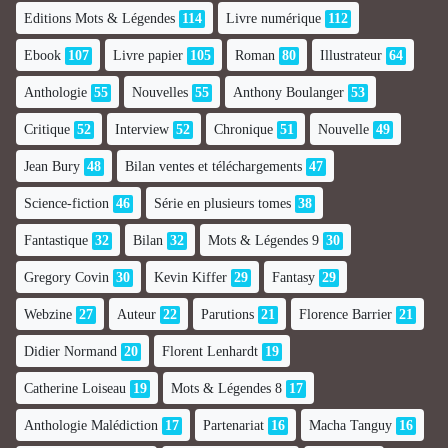
Editions Mots & Légendes
114
Livre numérique
112
Ebook
107
Livre papier
105
Roman
80
Illustrateur
64
Anthologie
55
Nouvelles
55
Anthony Boulanger
53
Critique
52
Interview
52
Chronique
51
Nouvelle
49
Jean Bury
48
Bilan ventes et téléchargements
47
Science-fiction
46
Série en plusieurs tomes
38
Fantastique
32
Bilan
32
Mots & Légendes 9
30
Gregory Covin
30
Kevin Kiffer
29
Fantasy
29
Webzine
27
Auteur
22
Parutions
21
Florence Barrier
21
Didier Normand
20
Florent Lenhardt
19
Catherine Loiseau
19
Mots & Légendes 8
17
Anthologie Malédiction
17
Partenariat
16
Macha Tanguy
16