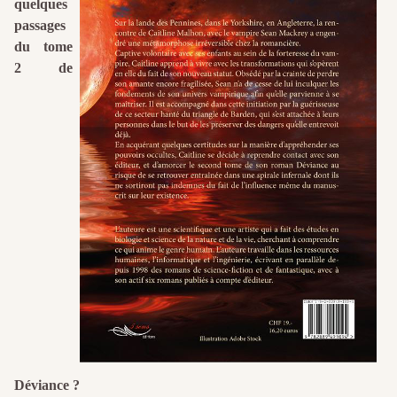
quelques
passages
du tome
2 de
Déviance ?