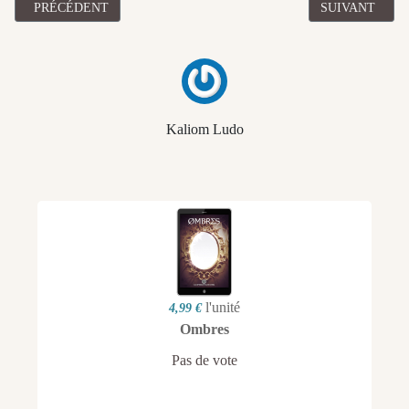
ARTICLE PRÉCÉDENT : [ROMAN] "VORTEX COSMIQUE" DE FRA
ARTICLE SUI
PRÉCÉDENT
SUIVANT
Kaliom Ludo
l'unité
4,99 €
Ombres
Pas de vote