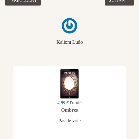
ARTICLE PRÉCÉDENT : [ROMAN] "LA REINE DU DIABLE ROUG
ARTICLE SUIV
PRÉCÉDENT
SUIVANT
Kaliom Ludo
l'unité
4,99 €
Ombres
Pas de vote