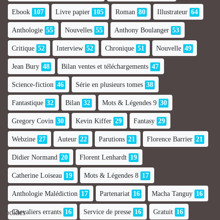
Ebook
107
Livre papier
105
Roman
80
Illustrateur
64
Anthologie
55
Nouvelles
55
Anthony Boulanger
53
Critique
52
Interview
52
Chronique
51
Nouvelle
49
Jean Bury
48
Bilan ventes et téléchargements
47
Science-fiction
46
Série en plusieurs tomes
38
Fantastique
32
Bilan
32
Mots & Légendes 9
30
Gregory Covin
30
Kevin Kiffer
29
Fantasy
29
Webzine
27
Auteur
22
Parutions
21
Florence Barrier
21
Didier Normand
20
Florent Lenhardt
19
Catherine Loiseau
19
Mots & Légendes 8
17
Anthologie Malédiction
17
Partenariat
16
Macha Tanguy
16
Cookies
Chevaliers errants
16
Service de presse
16
Gratuit
16