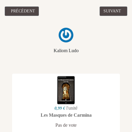
ARTICLE PRÉCÉDENT : BILAN DE L'ANNÉE DES VENTES ANNÉ
ARTICLE SUIV
PRÉCÉDENT
SUIVANT
Kaliom Ludo
l'unité
0,99 €
Les Masques de Carmina
Pas de vote