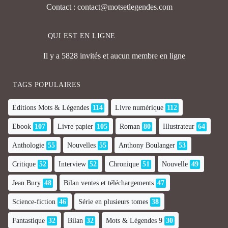
Contact : contact@motsetlegendes.com
QUI EST EN LIGNE
Il y a 5828 invités et aucun membre en ligne
TAGS POPULAIRES
Editions Mots & Légendes
114
Livre numérique
112
Ebook
107
Livre papier
105
Roman
80
Illustrateur
64
Anthologie
55
Nouvelles
55
Anthony Boulanger
53
Critique
52
Interview
52
Chronique
51
Nouvelle
49
Jean Bury
48
Bilan ventes et téléchargements
47
Science-fiction
46
Série en plusieurs tomes
38
Fantastique
32
Bilan
32
Mots & Légendes 9
30