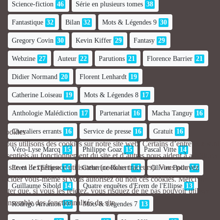
Science-fiction
46
Série en plusieurs tomes
38
Fantastique
32
Bilan
32
Mots & Légendes 9
30
Gregory Covin
30
Kevin Kiffer
29
Fantasy
29
Webzine
27
Auteur
22
Parutions
21
Florence Barrier
21
Didier Normand
20
Florent Lenhardt
19
Catherine Loiseau
19
Mots & Légendes 8
17
Anthologie Malédiction
17
Partenariat
16
Macha Tanguy
16
Chevaliers errants
16
Service de presse
16
Gratuit
16
Cookies
Nous utilisons des cookies sur notre site web. Certains d’entre eux sont
Véro-Lyse Marcq
15
Philippe Goaz
15
Pascal Vitte
14
essentiels au fonctionnement du site et d’autres nous aident à améliorer
ce site et l’expérience utilisateur (cookies traceurs). Vous pouvez
Erem de l'Ellipse
14
Catherine Robert
14
Olivier Boile
14
décider vous-même si vous autorisez ou non ces cookies. Merci de
Guillaume Sibold
14
Quatre enquêtes d'Erem de l'Ellipse
13
noter que, si vous les rejetez, vous risquez de ne pas pouvoir utiliser
l’ensemble des fonctionnalités du site.
Rodrigo Arramon
13
Mots & Légendes 7
13