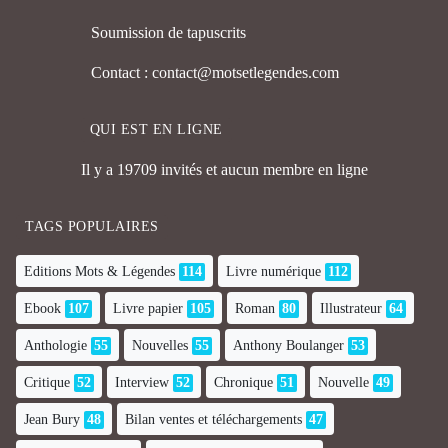
Soumission de tapuscrits
Contact : contact@motsetlegendes.com
QUI EST EN LIGNE
Il y a 19709 invités et aucun membre en ligne
TAGS POPULAIRES
Editions Mots & Légendes
114
Livre numérique
112
Ebook
107
Livre papier
105
Roman
80
Illustrateur
64
Anthologie
55
Nouvelles
55
Anthony Boulanger
53
Critique
52
Interview
52
Chronique
51
Nouvelle
49
Jean Bury
48
Bilan ventes et téléchargements
47