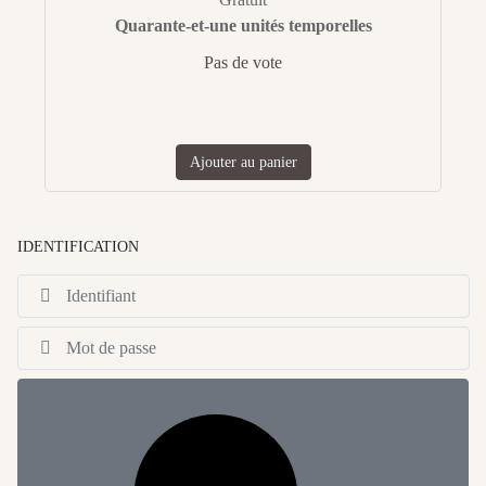
Quarante-et-une unités temporelles
Pas de vote
Ajouter au panier
IDENTIFICATION
Id
Af