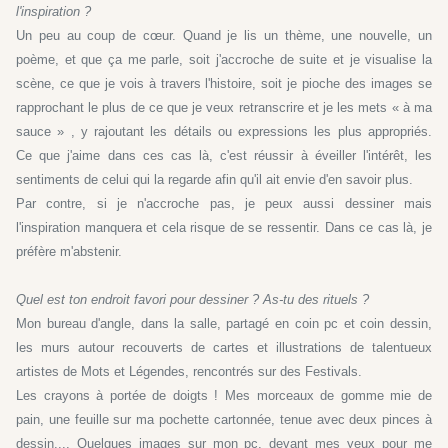
l'inspiration ?
Un peu au coup de cœur. Quand je lis un thème, une nouvelle, un
poème, et que ça me parle, soit j'accroche de suite et je visualise la
scène, ce que je vois à travers l'histoire, soit je pioche des images se
rapprochant le plus de ce que je veux retranscrire et je les mets « à ma
sauce » , y rajoutant les détails ou expressions les plus appropriés.
Ce que j'aime dans ces cas là, c'est réussir à éveiller l'intérêt, les
sentiments de celui qui la regarde afin qu'il ait envie d'en savoir plus.
Par contre, si je n'accroche pas, je peux aussi dessiner mais
l'inspiration manquera et cela risque de se ressentir. Dans ce cas là, je
préfère m'abstenir.
Quel est ton endroit favori pour dessiner ? As-tu des rituels ?
Mon bureau d'angle, dans la salle, partagé en coin pc et coin dessin,
les murs autour recouverts de cartes et illustrations de talentueux
artistes de Mots et Légendes, rencontrés sur des Festivals.
Les crayons à portée de doigts ! Mes morceaux de gomme mie de
pain, une feuille sur ma pochette cartonnée, tenue avec deux pinces à
dessin.... Quelques images sur mon pc, devant mes yeux pour me