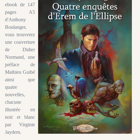
ebook de 147
pages A5
d'Anthony
Boulanger,
vous trouverez
une couverture
de Didier
Normand, une
préface de
Mathieu Guibé
ainsi que
quatre
nouvelles,
chacune
illustrée en
noir et blanc
par Virginie
Jaydem.