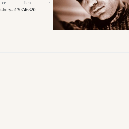
sur ce lien :
an-bury-a130746320