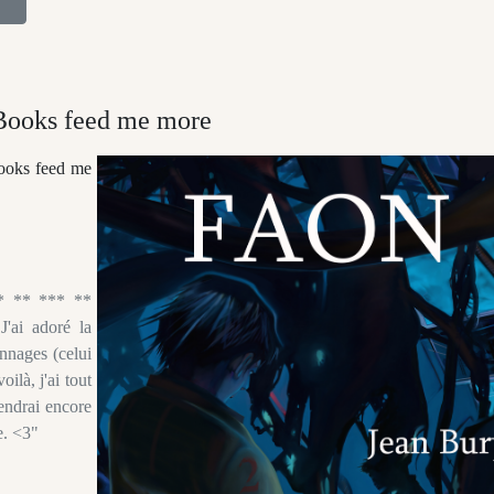
 Books feed me more
ooks feed me
** ** *** **
'ai adoré la
onnages (celui
ilà, j'ai tout
endrai encore
e. <3"