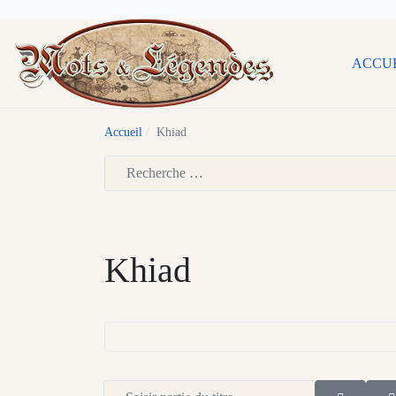
ACCU
Accueil
Khiad
Type 2 or more characters for results.
Khiad
Saisir partie du titre