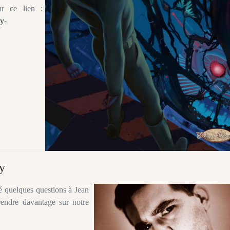
ur ce lien :
y-
y
é quelques questions à Jean
rendre davantage sur notre