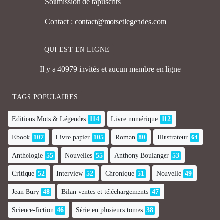
Soumission de tapuscrits
Contact : contact@motsetlegendes.com
QUI EST EN LIGNE
Il y a 40979 invités et aucun membre en ligne
TAGS POPULAIRES
Editions Mots & Légendes
114
Livre numérique
112
Ebook
107
Livre papier
105
Roman
80
Illustrateur
64
Anthologie
55
Nouvelles
55
Anthony Boulanger
53
Critique
52
Interview
52
Chronique
51
Nouvelle
49
Jean Bury
48
Bilan ventes et téléchargements
47
Science-fiction
46
Série en plusieurs tomes
38