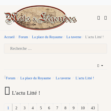
Accueil
Forum
La place du Royaume
La taverne
L'actu Litté !
Type 2 or more characters for results.
Forum
La place du Royaume
La taverne
L'actu Litté !
L'actu Litté !
1
2
3
4
5
6
7
8
9
10
43