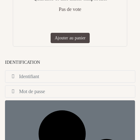
Pas de vote
Ajouter au panier
IDENTIFICATION
Id
Af