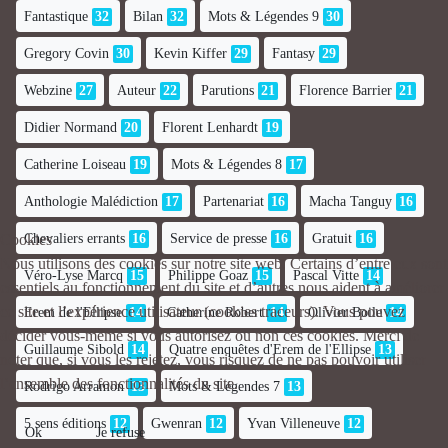
Fantastique
32
Bilan
32
Mots & Légendes 9
30
Gregory Covin
30
Kevin Kiffer
29
Fantasy
29
Webzine
27
Auteur
22
Parutions
21
Florence Barrier
21
Didier Normand
20
Florent Lenhardt
19
Catherine Loiseau
19
Mots & Légendes 8
17
Anthologie Malédiction
17
Partenariat
16
Macha Tanguy
16
Cookies
Chevaliers errants
16
Service de presse
16
Gratuit
16
Nous utilisons des cookies sur notre site web. Certains d’entre eux sont
Véro-Lyse Marcq
15
Philippe Goaz
15
Pascal Vitte
14
essentiels au fonctionnement du site et d’autres nous aident à améliorer
ce site et l’expérience utilisateur (cookies traceurs). Vous pouvez
Erem de l'Ellipse
14
Catherine Robert
14
Olivier Boile
14
décider vous-même si vous autorisez ou non ces cookies. Merci de
Guillaume Sibold
14
Quatre enquêtes d'Erem de l'Ellipse
13
noter que, si vous les rejetez, vous risquez de ne pas pouvoir utiliser
l’ensemble des fonctionnalités du site.
Rodrigo Arramon
13
Mots & Légendes 7
13
5 sens éditions
12
Gwenran
12
Yvan Villeneuve
12
Ok
Je refuse