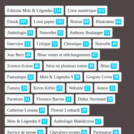
Editions Mots & Légendes
114
Livre numérique
112
Ebook
107
Livre papier
105
Roman
80
Illustrateur
64
Anthologie
55
Nouvelles
55
Anthony Boulanger
53
Interview
52
Critique
52
Chronique
51
Nouvelle
49
Jean Bury
48
Bilan ventes et téléchargements
47
Science-fiction
46
Série en plusieurs tomes
38
Bilan
32
Fantastique
32
Mots & Légendes 9
30
Gregory Covin
30
Fantasy
29
Kevin Kiffer
29
Webzine
27
Auteur
22
Parutions
21
Florence Barrier
21
Didier Normand
20
Catherine Loiseau
19
Florent Lenhardt
19
Mots & Légendes 8
17
Anthologie Malédiction
17
Service de presse
16
Chevaliers errants
16
Partenariat
16