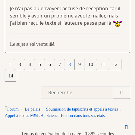
Je n'ai pas pu envoyer l'accusé de réception car il
semble y avoir un problème avec le mailer, mais
j'ai bien reçu le texte si l'auteure passe par là
Le sujet a été verrouillé.
1
3
4
5
6
7
8
9
10
11
12
14
Forum
Le palais
Soumission de tapuscrits et appels à textes
Appel à textes M&L 9 : Science-Fiction dans tous ses états
Temps de génération de la page : 0.885 secondes