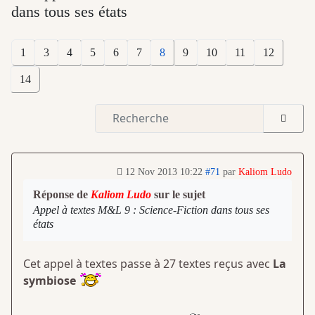
dans tous ses états
1
3
4
5
6
7
8
9
10
11
12
14
12 Nov 2013 10:22
#71
par
Kaliom Ludo
Réponse de
Kaliom Ludo
sur le sujet
Appel à textes M&L 9 : Science-Fiction dans tous ses
états
Cet appel à textes passe à 27 textes reçus avec
La
symbiose