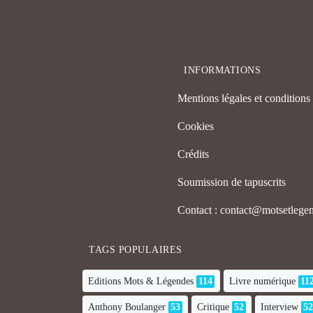
INFORMATIONS
Mentions légales et conditions d
Cookies
Crédits
Soumission de tapuscrits
Contact : contact@motsetleg
TAGS POPULAIRES
Editions Mots & Légendes
114
Livre numérique
11
Anthony Boulanger
53
Critique
52
Interview
52