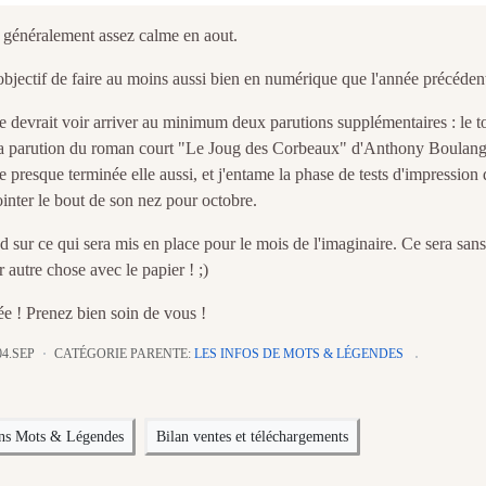
t généralement assez calme en aout.
'objectif de faire au moins aussi bien en numérique que l'année précéden
e devrait voir arriver au minimum deux parutions supplémentaires : le 
la parution du roman court "Le Joug des Corbeaux" d'Anthony Boulang
 presque terminée elle aussi, et j'entame la phase de tests d'impression 
pointer le bout de son nez pour octobre.
d sur ce qui sera mis en place pour le mois de l'imaginaire. Ce sera san
 autre chose avec le papier ! ;)
rée ! Prenez bien soin de vous !
04.SEP
CATÉGORIE PARENTE:
LES INFOS DE MOTS & LÉGENDES
ons Mots & Légendes
Bilan ventes et téléchargements