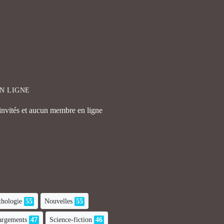
EN LIGNE
 invités et aucun membre en ligne
hologie
55
Nouvelles
55
hargements
47
Science-fiction
46