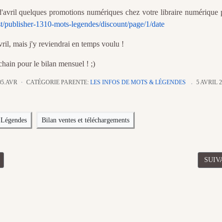
avril quelques promotions numériques chez votre libraire numérique p
st/publisher-1310-mots-legendes/discount/page/1/date
avril, mais j'y reviendrai en temps voulu !
hain pour le bilan mensuel ! ;)
05.AVR
CATÉGORIE PARENTE:
LES INFOS DE MOTS & LÉGENDES
5 AVRIL 
 Légendes
Bilan ventes et téléchargements
CÉDENT : BILAN AVRIL 2021 DES VENTES ET TÉLÉCHARGEMENTS
ARTI
SUIV