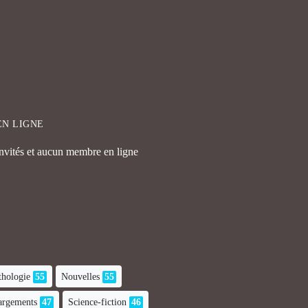
EN LIGNE
invités et aucun membre en ligne
hologie
55
Nouvelles
55
hargements
47
Science-fiction
46