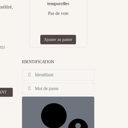
temporelles
référé,
Pas de vote
Ajouter au panier
2021
IDENTIFICATION
Identifiant
Afficher
CLE SUIVANT : BILAN FÉVRIER 2021 DES VENTES ET TÉLÉCHARG
ANT