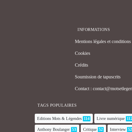
INFORMATIONS
Mentions légales et conditions d
Cookies
Crédits
Soumission de tapuscrits
Contact : contact@motsetleg
TAGS POPULAIRES
Editions Mots & Légendes
114
Livre numérique
11
Anthony Boulanger
53
Critique
52
Interview
52