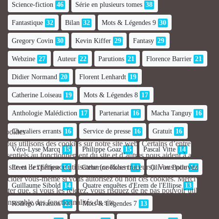
Science-fiction
46
Série en plusieurs tomes
38
Fantastique
32
Bilan
32
Mots & Légendes 9
30
Gregory Covin
30
Kevin Kiffer
29
Fantasy
29
Webzine
27
Auteur
22
Parutions
21
Florence Barrier
21
Didier Normand
20
Florent Lenhardt
19
Catherine Loiseau
19
Mots & Légendes 8
17
Anthologie Malédiction
17
Partenariat
16
Macha Tanguy
16
Cookies
Chevaliers errants
16
Service de presse
16
Gratuit
16
Nous utilisons des cookies sur notre site web. Certains d’entre eux sont
Véro-Lyse Marcq
15
Philippe Goaz
15
Pascal Vitte
14
essentiels au fonctionnement du site et d’autres nous aident à améliorer
ce site et l’expérience utilisateur (cookies traceurs). Vous pouvez
Erem de l'Ellipse
14
Catherine Robert
14
Olivier Boile
14
décider vous-même si vous autorisez ou non ces cookies. Merci de
Guillaume Sibold
14
Quatre enquêtes d'Erem de l'Ellipse
13
noter que, si vous les rejetez, vous risquez de ne pas pouvoir utiliser
l’ensemble des fonctionnalités du site.
Rodrigo Arramon
13
Mots & Légendes 7
13