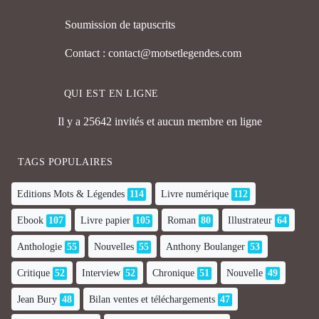
Soumission de tapuscrits
Contact : contact@motsetlegendes.com
QUI EST EN LIGNE
Il y a 25642 invités et aucun membre en ligne
TAGS POPULAIRES
Editions Mots & Légendes
114
Livre numérique
112
Ebook
107
Livre papier
105
Roman
80
Illustrateur
64
Anthologie
55
Nouvelles
55
Anthony Boulanger
53
Critique
52
Interview
52
Chronique
51
Nouvelle
49
Jean Bury
48
Bilan ventes et téléchargements
47