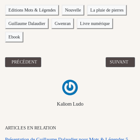
Editions Mots & Légendes
Nouvelle
La pluie de pierres
Guillaume Dalaudier
Gwenran
Livre numérique
Ebook
ARTICLE PRÉCÉDENT : LA PLUIE DE PIERRES DE GUILLAUME
ARTICLE SUIV
PRÉCÉDENT
SUIVANT
Kaliom Ludo
ARTICLES EN RELATION
Présentation de Guillaume Dalaudier pour Mots & Légendes 5