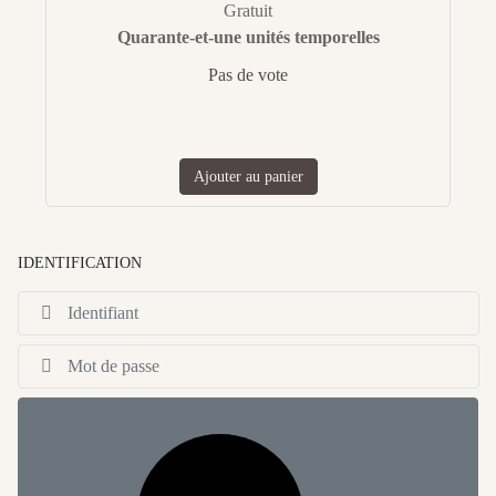
Gratuit
Quarante-et-une unités temporelles
Pas de vote
Ajouter au panier
IDENTIFICATION
Id
Af