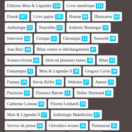
Editions Mots & Légendes
114
Livre numérique
112
Ebook
107
Livre papier
105
Roman
80
Illustrateur
64
Anthologie
55
Nouvelles
55
Anthony Boulanger
53
Interview
52
Critique
52
Chronique
51
Nouvelle
49
Jean Bury
48
Bilan ventes et téléchargements
47
Science-fiction
46
Série en plusieurs tomes
38
Bilan
32
Fantastique
32
Mots & Légendes 9
30
Gregory Covin
30
Fantasy
29
Kevin Kiffer
29
Webzine
27
Auteur
22
Parutions
21
Florence Barrier
21
Didier Normand
20
Catherine Loiseau
19
Florent Lenhardt
19
Mots & Légendes 8
17
Anthologie Malédiction
17
Service de presse
16
Chevaliers errants
16
Partenariat
16