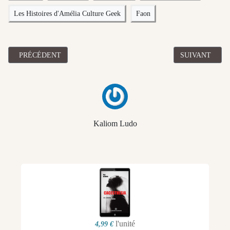
Les Histoires d'Amélia Culture Geek
Faon
ARTICLE PRÉCÉDENT : CHRONIQUE DE "FAON" PAR LUNAZIO
ARTICLE SUIV
PRÉCÉDENT
SUIVANT
Kaliom Ludo
l'unité
4,99 €