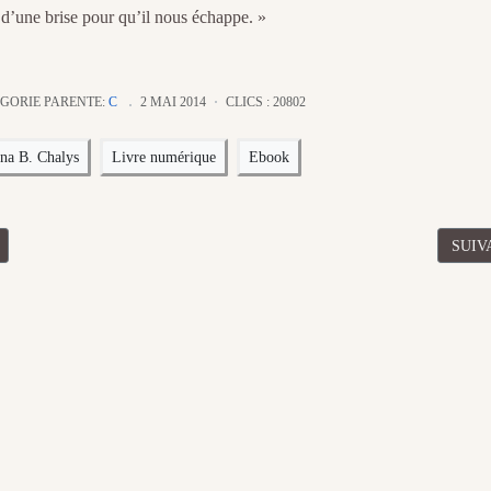
t d’une brise pour qu’il nous échappe. »
GORIE PARENTE:
C
2 MAI 2014
CLICS : 20802
na B. Chalys
Livre numérique
Ebook
ÉDENT : EN MANQUE D'AIR DE DANA B. CHALYS
ARTI
SUIV