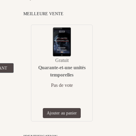
MEILLEURE VENTE
Gratuit
Quarante-et-une unités
CLE SUIVANT : OXYGÈNE DE DANA B. CHALYS
ANT
temporelles
Pas de vote
Ajouter au panier