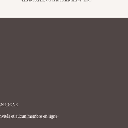
LES INFOS DE MOTS & LÉGENDES
17.DÉC
EN LIGNE
invités et aucun membre en ligne