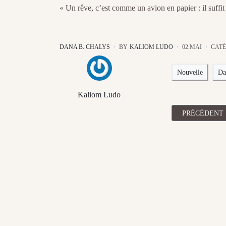
« Un rêve, c’est comme un avion en papier : il suffi
DANA B. CHALYS
BY
KALIOM LUDO
02.MAI
CATÉ
Nouvelle
Da
Kaliom Ludo
ARTICLE PRÉC
PRÉCÉDENT