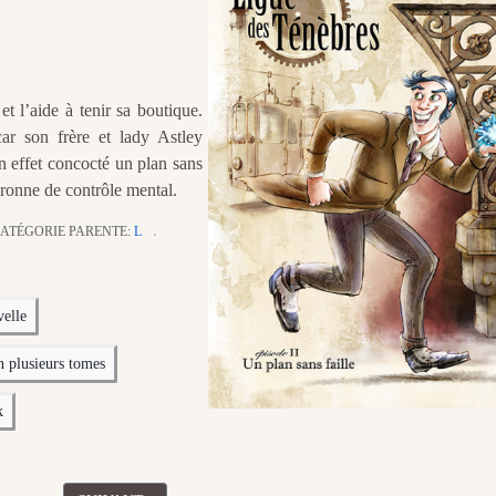
t l’aide à tenir sa boutique.
car son frère et lady Astley
n effet concocté un plan sans
uronne de contrôle mental.
ATÉGORIE PARENTE:
L
elle
n plusieurs tomes
k