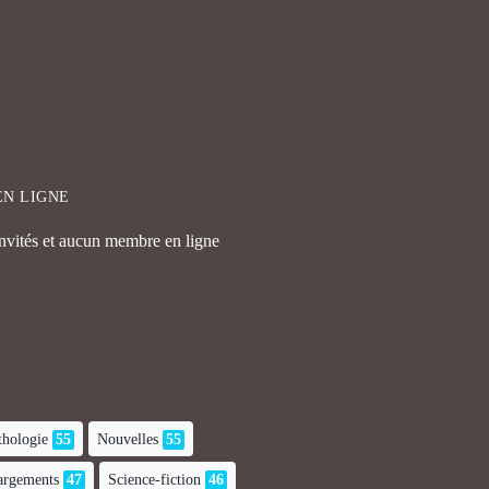
EN LIGNE
invités et aucun membre en ligne
hologie
55
Nouvelles
55
hargements
47
Science-fiction
46