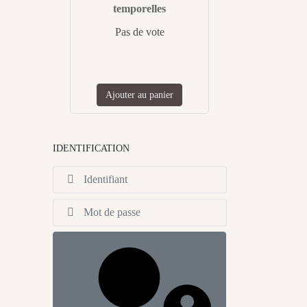
1 DE CATHERINE LOISEAU
temporelles
Pas de vote
Ajouter au panier
IDENTIFICATION
Identifiant
Afficher