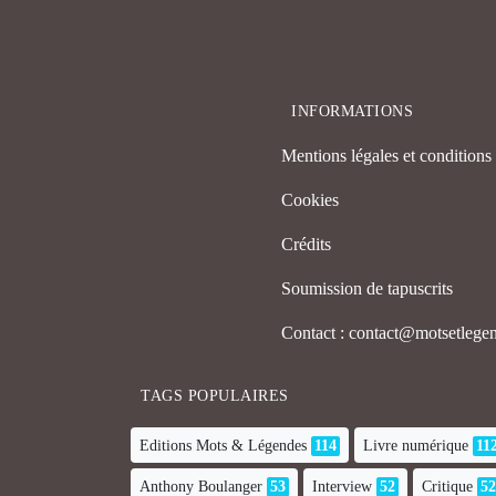
INFORMATIONS
Mentions légales et conditions d
Cookies
Crédits
Soumission de tapuscrits
Contact : contact@motsetleg
TAGS POPULAIRES
Editions Mots & Légendes
114
Livre numérique
11
Anthony Boulanger
53
Interview
52
Critique
52