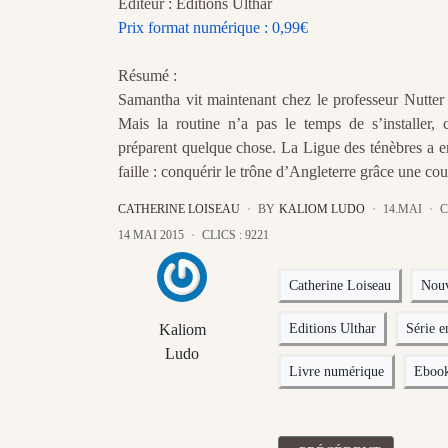
Editeur : Editions Ulthar
Prix format numérique : 0,99€
Résumé :
Samantha vit maintenant chez le professeur Nutter e
Mais la routine n’a pas le temps de s’installer, 
préparent quelque chose. La Ligue des ténèbres a e
faille : conquérir le trône d’Angleterre grâce une co
CATHERINE LOISEAU
BY
KALIOM LUDO
14.MAI
C
14 MAI 2015
CLICS : 9221
Catherine Loiseau
Nouv
Kaliom
Editions Ulthar
Série e
Ludo
Livre numérique
Eboo