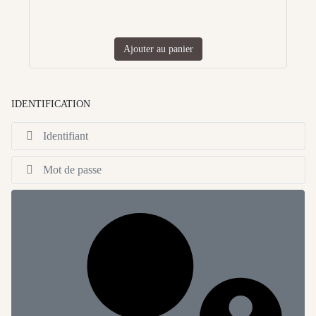
Ajouter au panier
IDENTIFICATION
Id
Af