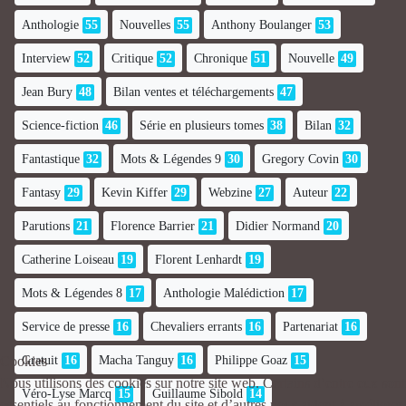
Anthologie
55
Nouvelles
55
Anthony Boulanger
53
Interview
52
Critique
52
Chronique
51
Nouvelle
49
Jean Bury
48
Bilan ventes et téléchargements
47
Science-fiction
46
Série en plusieurs tomes
38
Bilan
32
Fantastique
32
Mots & Légendes 9
30
Gregory Covin
30
Fantasy
29
Kevin Kiffer
29
Webzine
27
Auteur
22
Parutions
21
Florence Barrier
21
Didier Normand
20
Catherine Loiseau
19
Florent Lenhardt
19
Mots & Légendes 8
17
Anthologie Malédiction
17
Service de presse
16
Chevaliers errants
16
Partenariat
16
Gratuit
16
Macha Tanguy
16
Philippe Goaz
15
Cookies
Nous utilisons des cookies sur notre site web. Certains d’entre eux sont
Véro-Lyse Marcq
15
Guillaume Sibold
14
essentiels au fonctionnement du site et d’autres nous aident à améliorer