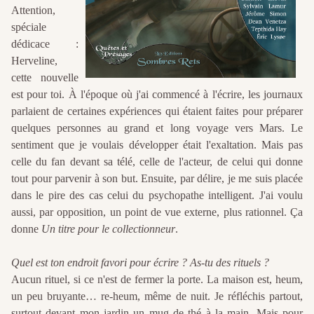
Attention,
spéciale
dédicace :
Herveline,
cette nouvelle
est pour toi. À l'époque où j'ai commencé à l'écrire, les journaux
parlaient de certaines expériences qui étaient faites pour préparer
quelques personnes au grand et long voyage vers Mars. Le
sentiment que je voulais développer était l'exaltation. Mais pas
celle du fan devant sa télé, celle de l'acteur, de celui qui donne
tout pour parvenir à son but. Ensuite, par délire, je me suis placée
dans le pire des cas celui du psychopathe intelligent. J'ai voulu
aussi, par opposition, un point de vue externe, plus rationnel. Ça
donne
Un titre pour le collectionneur
.
Quel est ton endroit favori pour écrire ? As-tu des rituels ?
Aucun rituel, si ce n'est de fermer la porte. La maison est, heum,
un peu bruyante… re-heum, même de nuit. Je réfléchis partout,
surtout devant mon jardin un mug de thé à la main. Mais pour