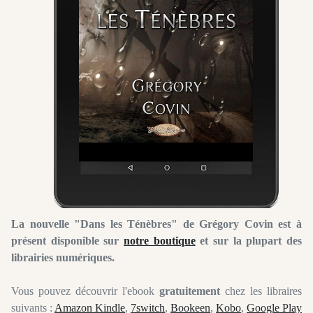
La nouvelle "Dans les Ténèbres" de Grégory Covin est à
présent disponible sur
notre boutique
et sur la plupart des
librairies numériques.
Vous pouvez découvrir l'ebook
gratuitement
chez les libraires
suivants :
Amazon Kindle
,
7switch
,
Bookeen
,
Kobo
,
Google Play