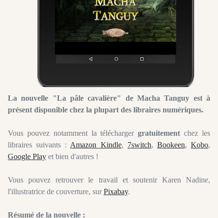
La nouvelle "La pâle cavalière" de Macha Tanguy est à
présent disponible chez la plupart des libraires numériques.
Vous pouvez notamment la télécharger
gratuitement
chez les
libraires suivants :
Amazon Kindle
,
7switch
,
Bookeen
,
Kobo
,
Google Play
et bien d'autres !
Vous pouvez retrouver le travail et soutenir Karen Nadine,
l'illustratrice de couverture, sur
Pixabay
.
Résumé de la nouvelle :