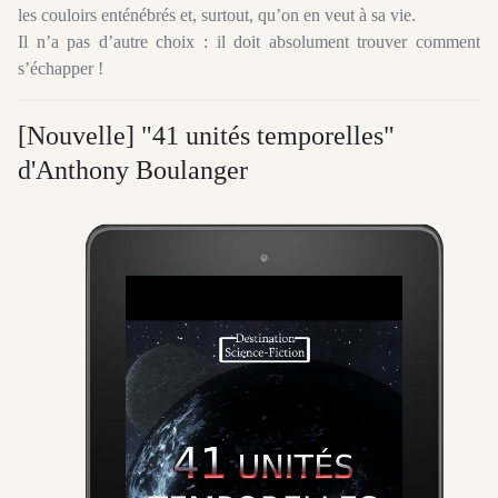
les couloirs enténébrés et, surtout, qu’on en veut à sa vie.
Il n’a pas d’autre choix : il doit absolument trouver comment
s’échapper !
[Nouvelle] "41 unités temporelles"
d'Anthony Boulanger