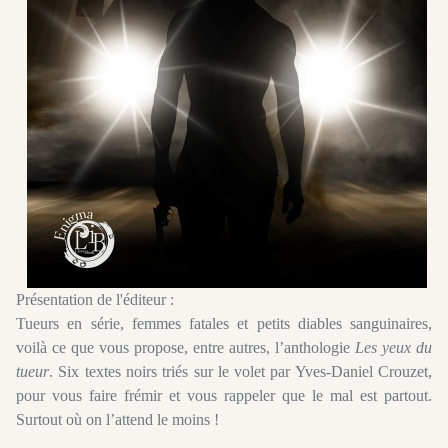
Présentation de l'éditeur :
Tueurs en série, femmes fatales et petits diables sanguinaires,
voilà ce que vous propose, entre autres, l’anthologie
Les yeux du
tueur
. Six textes noirs triés sur le volet par Yves-Daniel Crouzet,
pour vous faire frémir et vous rappeler que le mal est partout.
Surtout où on l’attend le moins !