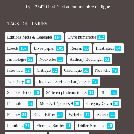
Il y a 25470 invités et aucun membre en ligne
TAGS POPULAIRES
Editions Mots & Légendes
114
Livre numérique
112
Ebook
107
Livre papier
105
Roman
80
Illustrateur
64
Anthologie
55
Nouvelles
55
Anthony Boulanger
53
Interview
52
Critique
52
Chronique
51
Nouvelle
49
Jean Bury
48
Bilan ventes et téléchargements
47
Science-fiction
46
Série en plusieurs tomes
38
Bilan
32
Fantastique
32
Mots & Légendes 9
30
Gregory Covin
30
Fantasy
29
Kevin Kiffer
29
Webzine
27
Auteur
22
Parutions
21
Florence Barrier
21
Didier Normand
20