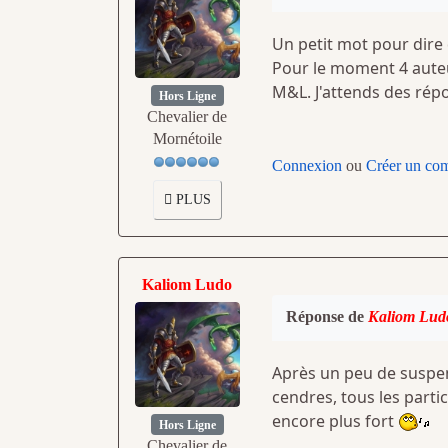
Un petit mot pour dire 
Pour le moment 4 auteu
M&L. J'attends des rép
Hors Ligne
Chevalier de
Mornétoile
Connexion
ou
Créer un co
PLUS
Kaliom Ludo
Réponse de
Kaliom Lud
Après un peu de suspe
cendres, tous les parti
encore plus fort
Hors Ligne
Chevalier de