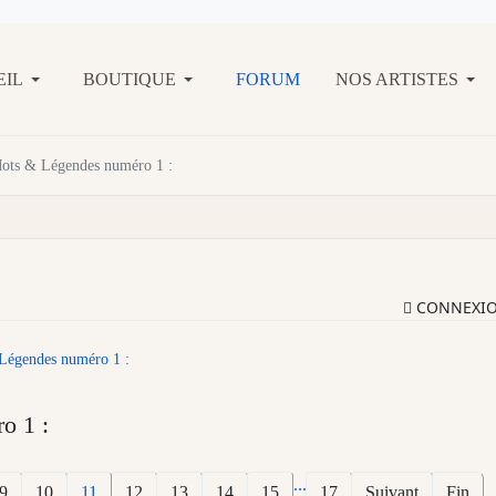
EIL
BOUTIQUE
FORUM
NOS ARTISTES
Mots & Légendes numéro 1 :
CONNEXI
Légendes numéro 1 :
o 1 :
...
9
10
11
12
13
14
15
17
Suivant
Fin