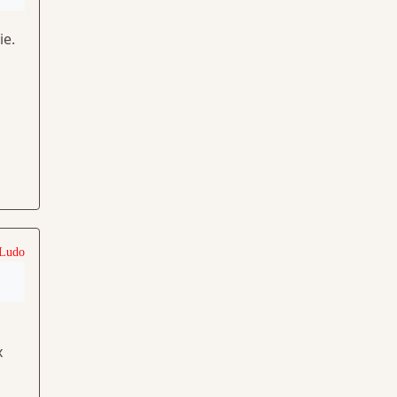
ie.
 Ludo
x