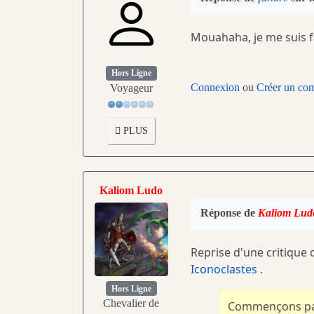
Mouahaha, je me suis fa
Hors Ligne
Connexion
ou
Créer un co
Voyageur
PLUS
Kaliom Ludo
Réponse de
Kaliom Lud
Reprise d'une critique 
Iconoclastes
.
Hors Ligne
Chevalier de
Commençons par