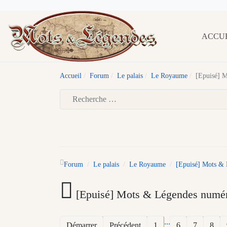
ACCU
Accueil
Forum
Le palais
Le Royaume
[Epuisé] 
Type 2 or more characters for results.
Forum
Le palais
Le Royaume
[Epuisé] Mots & 
[Epuisé] Mots & Légendes numér
...
Démarrer
Précédent
1
6
7
8