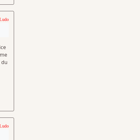
 Ludo
ice
mme
t du
 Ludo