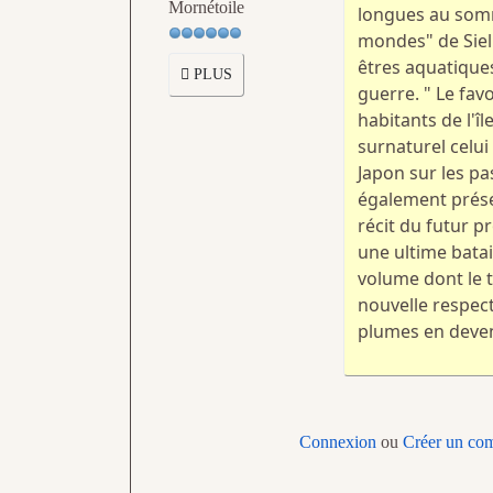
Mornétoile
longues au somma
mondes" de Siel
êtres aquatiques
PLUS
guerre. " Le fav
habitants de l'î
surnaturel celui
Japon sur les pa
également présen
récit du futur 
une ultime batai
volume dont le 
nouvelle respect
plumes en deven
Connexion
ou
Créer un co