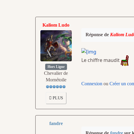
Kaliom Ludo
Réponse de
Kaliom Lud
Le chiffre maudit
Hors Ligne
Chevalier de
Mornétoile
Connexion
ou
Créer un co
PLUS
fandre
Réponse de
fandre
sur l