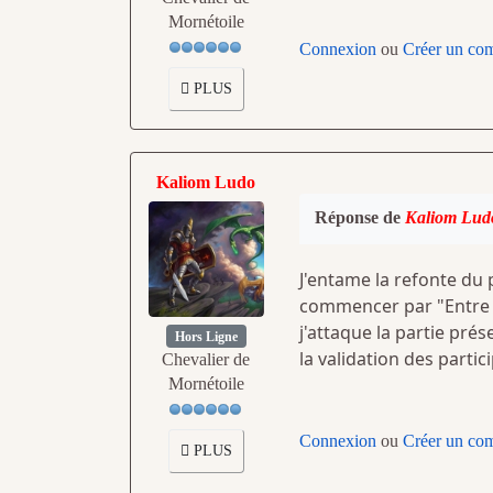
Mornétoile
Connexion
ou
Créer un co
PLUS
Kaliom Ludo
Réponse de
Kaliom Lud
J'entame la refonte du 
commencer par "Entre d
j'attaque la partie pré
Hors Ligne
la validation des partic
Chevalier de
Mornétoile
Connexion
ou
Créer un co
PLUS