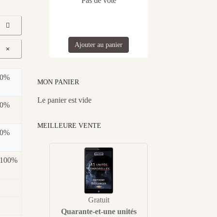
Pas de vote
Ajouter au panier
×
0%
MON PANIER
Le panier est vide
0%
MEILLEURE VENTE
0%
100%
Gratuit
Quarante-et-une unités