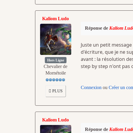
Kaliom Ludo
Réponse de
Kaliom Lud
Juste un petit message 
d'écriture, que je ne 
avant : la résolution d
Hors Ligne
step by step n'ont pas 
Chevalier de
Mornétoile
Connexion
ou
Créer un co
PLUS
Kaliom Ludo
Réponse de
Kaliom Lud