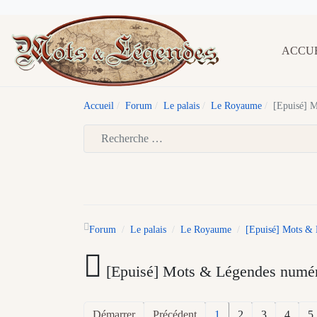
ACCU
Accueil
Forum
Le palais
Le Royaume
[Epuisé] M
Type 2 or more characters for results.
Forum
Le palais
Le Royaume
[Epuisé] Mots & 
[Epuisé] Mots & Légendes numéro
Démarrer
Précédent
1
2
3
4
5