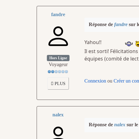
fandre
Réponse de
fandre
sur l
Yahou!!
Il est sorti! Félicitatio
équipes (comité de lectu
Hors Ligne
Voyageur
Connexion
ou
Créer un co
PLUS
nalex
Réponse de
nalex
sur le