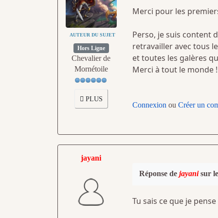
Merci pour les premie
Perso, je suis content d
AUTEUR DU SUJET
retravailler avec tous 
Hors Ligne
et toutes les galères q
Chevalier de
Merci à tout le monde 
Mornétoile
PLUS
Connexion
ou
Créer un co
jayani
Réponse de
jayani
sur l
Tu sais ce que je pense 