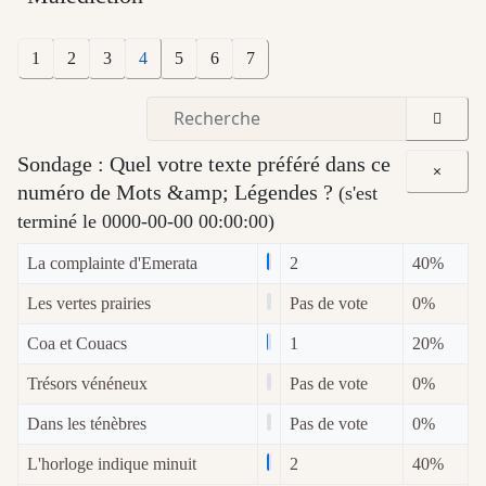
1
2
3
4
5
6
7
Sondage : Quel votre texte préféré dans ce
×
numéro de Mots &amp; Légendes ?
(s'est
terminé le 0000-00-00 00:00:00)
La complainte d'Emerata
2
40%
Les vertes prairies
Pas de vote
0%
Coa et Couacs
1
20%
Trésors vénéneux
Pas de vote
0%
Dans les ténèbres
Pas de vote
0%
L'horloge indique minuit
2
40%