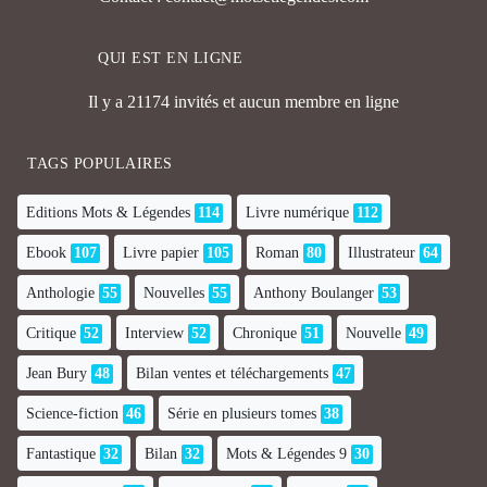
QUI EST EN LIGNE
Il y a 21174 invités et aucun membre en ligne
TAGS POPULAIRES
Editions Mots & Légendes
114
Livre numérique
112
Ebook
107
Livre papier
105
Roman
80
Illustrateur
64
Anthologie
55
Nouvelles
55
Anthony Boulanger
53
Critique
52
Interview
52
Chronique
51
Nouvelle
49
Jean Bury
48
Bilan ventes et téléchargements
47
Science-fiction
46
Série en plusieurs tomes
38
Fantastique
32
Bilan
32
Mots & Légendes 9
30