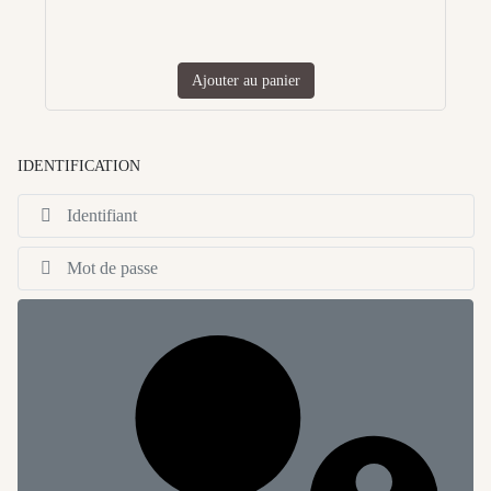
Ajouter au panier
IDENTIFICATION
Id
Af