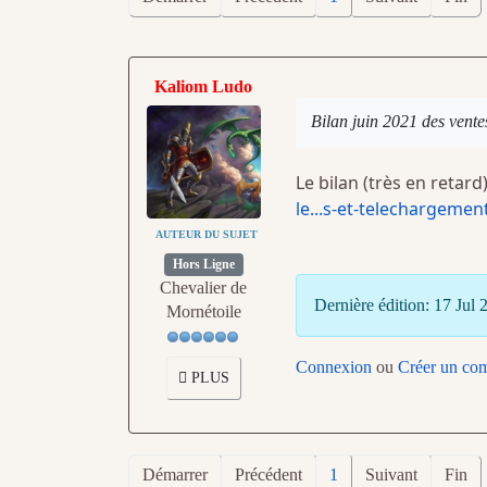
Kaliom Ludo
Bilan juin 2021 des vente
Le bilan (très en retard
le...s-et-telechargemen
AUTEUR DU SUJET
Hors Ligne
Chevalier de
Dernière édition: 17 Jul
Mornétoile
Connexion
ou
Créer un co
PLUS
Démarrer
Précédent
1
Suivant
Fin