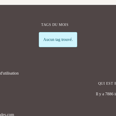
TAGS DU MOIS
Info
Aucun tag trouvé.
'utilisation
QUI EST 
Il y a 7886 
endes.com