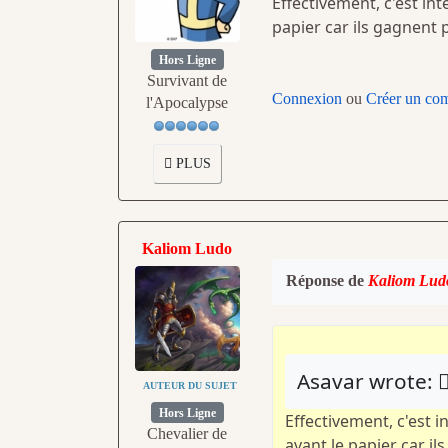
Effectivement, c'est in
papier car ils gagnent 
Hors Ligne
Survivant de
Connexion
ou
Créer un co
l'Apocalypse
PLUS
Kaliom Ludo
Réponse de
Kaliom Lud
Asavar wrote:
AUTEUR DU SUJET
Hors Ligne
Effectivement, c'est 
Chevalier de
avant le papier car i