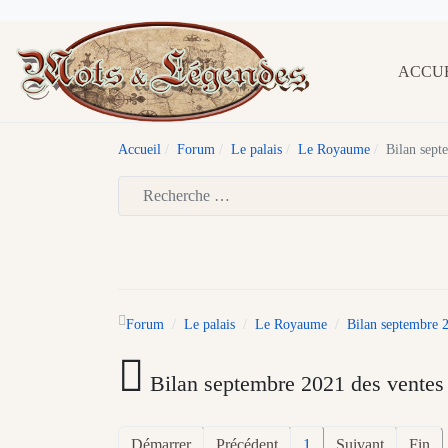
ACCU
Accueil
Forum
Le palais
Le Royaume
Bilan sept
Type 2 or more characters for results.
Forum
Le palais
Le Royaume
Bilan septembre 2
Bilan septembre 2021 des ventes 
Démarrer
Précédent
1
Suivant
Fin