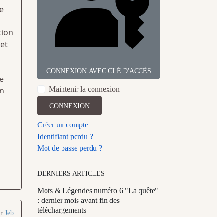
je
tion
 et
CONNEXION AVEC CLÉ D'ACCÈS
ue
Maintenir la connexion
en
e
CONNEXION
e
Créer un compte
Identifiant perdu ?
Mot de passe perdu ?
DERNIERS ARTICLES
Mots & Légendes numéro 6 "La quête"
: dernier mois avant fin des
téléchargements
ar
Jeb