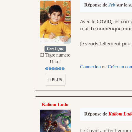
Réponse de
Jeb
sur le s
Avec le COVID, les com
mal. Le numérique moins
Je vends tellement peu 
Hors Ligne
El Tigre numero
Uno !
Connexion
ou
Créer un co
PLUS
Kaliom Ludo
Réponse de
Kaliom Lud
Le Covid a effectiveme