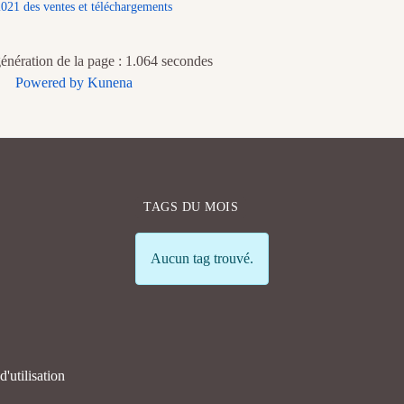
021 des ventes et téléchargements
nération de la page : 1.064 secondes
Powered by
Kunena
TAGS DU MOIS
Info
Aucun tag trouvé.
'utilisation