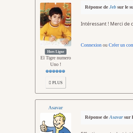
Réponse de
Jeb
sur le s
Intéressant ! Merci de c
Connexion
ou
Créer un co
Hors Ligne
El Tigre numero
Uno !
PLUS
Asavar
Réponse de
Asavar
sur l