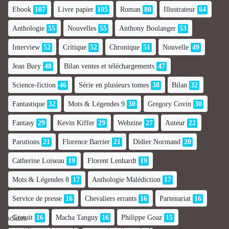
Ebook
107
Livre papier
105
Roman
80
Illustrateur
64
Anthologie
55
Nouvelles
55
Anthony Boulanger
53
Interview
52
Critique
52
Chronique
51
Nouvelle
49
Jean Bury
48
Bilan ventes et téléchargements
47
Science-fiction
46
Série en plusieurs tomes
38
Bilan
32
Fantastique
32
Mots & Légendes 9
30
Gregory Covin
30
Fantasy
29
Kevin Kiffer
29
Webzine
27
Auteur
22
Parutions
21
Florence Barrier
21
Didier Normand
20
Catherine Loiseau
19
Florent Lenhardt
19
Mots & Légendes 8
17
Anthologie Malédiction
17
Service de presse
16
Chevaliers errants
16
Partenariat
16
Gratuit
16
Macha Tanguy
16
Philippe Goaz
15
Cookies