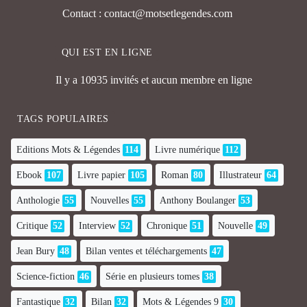
Contact : contact@motsetlegendes.com
QUI EST EN LIGNE
Il y a 10935 invités et aucun membre en ligne
TAGS POPULAIRES
Editions Mots & Légendes
114
Livre numérique
112
Ebook
107
Livre papier
105
Roman
80
Illustrateur
64
Anthologie
55
Nouvelles
55
Anthony Boulanger
53
Critique
52
Interview
52
Chronique
51
Nouvelle
49
Jean Bury
48
Bilan ventes et téléchargements
47
Science-fiction
46
Série en plusieurs tomes
38
Fantastique
32
Bilan
32
Mots & Légendes 9
30