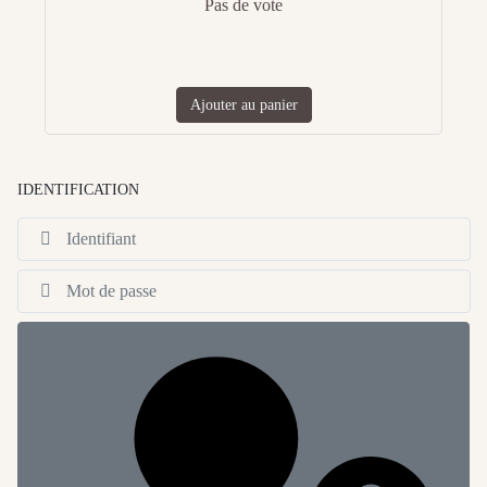
Pas de vote
Ajouter au panier
IDENTIFICATION
Id
Af