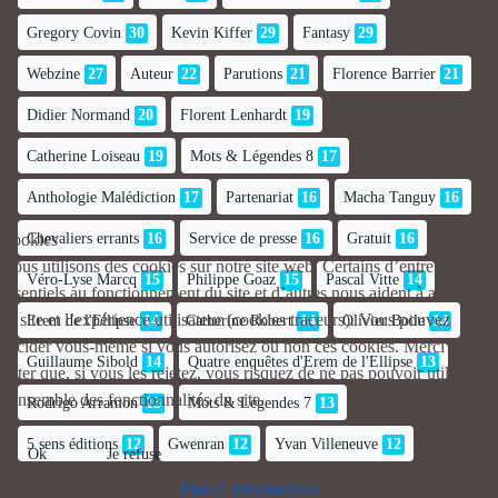
Gregory Covin
30
Kevin Kiffer
29
Fantasy
29
Webzine
27
Auteur
22
Parutions
21
Florence Barrier
21
Didier Normand
20
Florent Lenhardt
19
Catherine Loiseau
19
Mots & Légendes 8
17
Anthologie Malédiction
17
Partenariat
16
Macha Tanguy
16
Chevaliers errants
16
Service de presse
16
Gratuit
16
Cookies
Nous utilisons des cookies sur notre site web. Certains d’entre eux sont
Véro-Lyse Marcq
15
Philippe Goaz
15
Pascal Vitte
14
essentiels au fonctionnement du site et d’autres nous aident à améliorer
ce site et l’expérience utilisateur (cookies traceurs). Vous pouvez
Erem de l'Ellipse
14
Catherine Robert
14
Olivier Boile
14
décider vous-même si vous autorisez ou non ces cookies. Merci de
Guillaume Sibold
14
Quatre enquêtes d'Erem de l'Ellipse
13
noter que, si vous les rejetez, vous risquez de ne pas pouvoir utiliser
l’ensemble des fonctionnalités du site.
Rodrigo Arramon
13
Mots & Légendes 7
13
5 sens éditions
12
Gwenran
12
Yvan Villeneuve
12
Ok
Je refuse
Plus d' informations